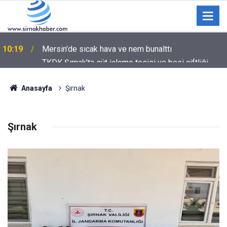
TKDK Şırnak'ta süt işleme tesisi ve besi çiftliği
10:04
yatırımlarını inceledi
Anasayfa
Şırnak
Şırnak