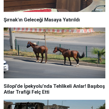
Şırnak'ın Geleceği Masaya Yatırıldı
Silopi’de İpekyolu’nda Tehlikeli Anlar! Başıboş
Atlar Trafiği Felç Etti