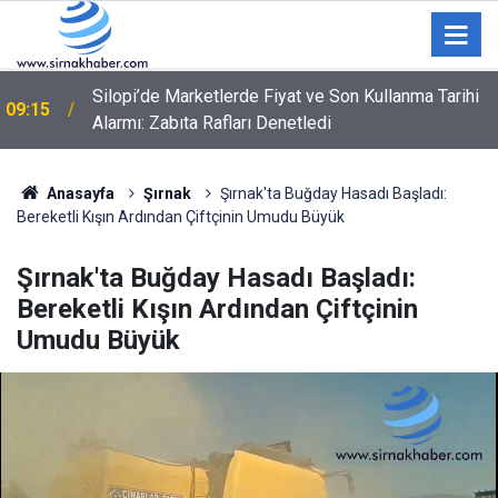
Silopi’de Marketlerde Fiyat ve Son Kullanma Tarihi
09:15
Alarmı: Zabıta Rafları Denetledi
08:15
Demir sopalı, taşlı kavga: 1 yaralı
Anasayfa
Şırnak
Şırnak'ta Buğday Hasadı Başladı:
Bereketli Kışın Ardından Çiftçinin Umudu Büyük
Şırnak'ta Buğday Hasadı Başladı:
Bereketli Kışın Ardından Çiftçinin
Umudu Büyük