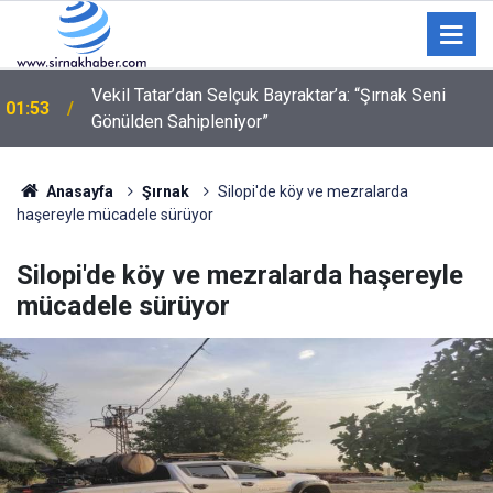
"Ne bakıyorsun" kavgasında 3 kişi bıçak ve silahla
01:09
yaralandı
Anasayfa
Şırnak
Silopi'de köy ve mezralarda
haşereyle mücadele sürüyor
Silopi'de köy ve mezralarda haşereyle
mücadele sürüyor