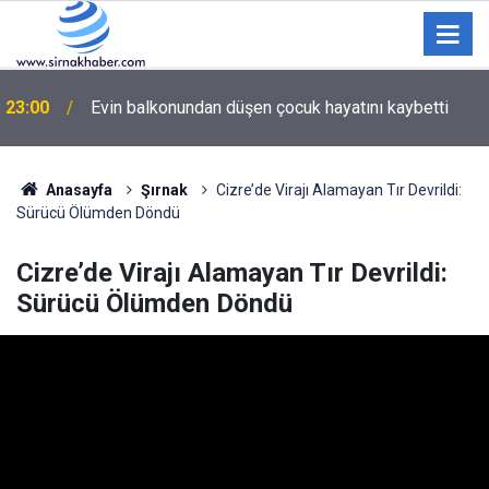
Daha önce hiç doğum günü kutlamayan çocuklar ilk
22:15
kez bu sevinci yaşadı
Anasayfa
Şırnak
Cizre’de Virajı Alamayan Tır Devrildi:
Sürücü Ölümden Döndü
Cizre’de Virajı Alamayan Tır Devrildi:
Sürücü Ölümden Döndü