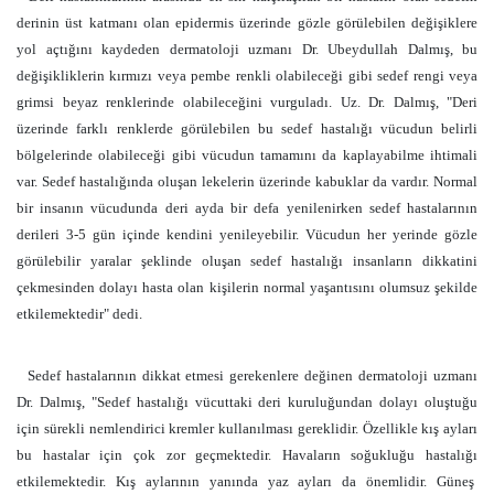
derinin üst katmanı olan epidermis üzerinde gözle görülebilen değişiklere
yol açtığını kaydeden dermatoloji uzmanı Dr. Ubeydullah Dalmış, bu
değişikliklerin kırmızı veya pembe renkli olabileceği gibi sedef rengi veya
grimsi beyaz renklerinde olabileceğini vurguladı. Uz. Dr. Dalmış, "Deri
üzerinde farklı renklerde görülebilen bu sedef hastalığı vücudun belirli
bölgelerinde olabileceği gibi vücudun tamamını da kaplayabilme ihtimali
var. Sedef hastalığında oluşan lekelerin üzerinde kabuklar da vardır. Normal
bir insanın vücudunda deri ayda bir defa yenilenirken sedef hastalarının
derileri 3-5 gün içinde kendini yenileyebilir. Vücudun her yerinde gözle
görülebilir yaralar şeklinde oluşan sedef hastalığı insanların dikkatini
çekmesinden dolayı hasta olan kişilerin normal yaşantısını olumsuz şekilde
etkilemektedir" dedi.
Sedef hastalarının dikkat etmesi gerekenlere değinen dermatoloji uzmanı
Dr. Dalmış, "Sedef hastalığı vücuttaki deri kuruluğundan dolayı oluştuğu
için sürekli nemlendirici kremler kullanılması gereklidir. Özellikle kış ayları
bu hastalar için çok zor geçmektedir. Havaların soğukluğu hastalığı
etkilemektedir. Kış aylarının yanında yaz ayları da önemlidir. Güneş