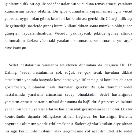
ışınlarının dik bir açı ile sedef hastalarının vücuduna temas etmesi yaraların
kurumasına sebep olabilir. Bu gibi durumların yaşanmaması için vücut
yapısına uygun olan güneş kremleri kullanılması gereklidir. Güneşin dik açı
ile gelmediği saatlerde güneş kremi kullanıldıktan sonra mümkün olduğunca
güneşten faydalanılmalıdır. Vücudu yakmayacak şekilde güneş altında
kalınmalıdır, fazlası vücuttaki yaraların kurumasına ve artmasına yol açar"
diye konuştu.
Sedef hastalarının yaralarını tetikleyen durumlara da değinen Uz. Dr.
Dalmış, "Sedef hastalarının çok soğuk ve çok sıcak havalara dikkat
etmelerinin yanında banyoda keselenme veya liflenme gibi konulara da özen
göstermeleri, bunlardan uzak durmaları gerekir. Bu gibi durumlar sedef
hastalarında yaraların artmasına sebep olmaktadır. Sedef hastalığında
yaraların artması hastanın ruhsal durumuna da bağlıdır. Aşırı stres ve üzüntü
yapan birinde bu yaralar artar ve hastanın atak geçirmesini sebep olur. Doktor
kontrolünün dışında bilinçsizce alınan ilaçlarda bu hastalığın ilerleme
boyutunu olumsuz yönde etkilemektedir. Sadece ağrılar kesilsin diye alınan
bir ağrı kesici bile hastanın atak geçirmesine yol açabilir. Özellikle sedef