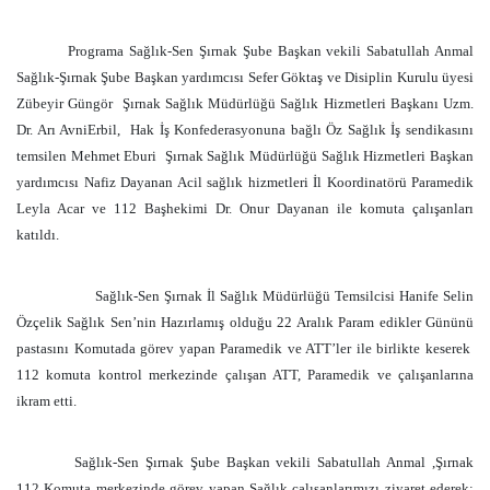
Programa Sağlık-Sen Şırnak Şube Başkan vekili Sabatullah Anmal
Sağlık-Şırnak Şube Başkan yardımcısı Sefer Göktaş ve Disiplin Kurulu üyesi
Zübeyir Güngör
Şırnak Sağlık Müdürlüğü Sağlık Hizmetleri Başkanı Uzm.
Dr. Arı AvniErbil,
Hak İş Konfederasyonuna bağlı Öz Sağlık İş sendikasını
temsilen Mehmet Eburi
Şırnak Sağlık Müdürlüğü Sağlık Hizmetleri Başkan
yardımcısı Nafiz Dayanan Acil sağlık hizmetleri İl Koordinatörü Paramedik
Leyla Acar ve 112 Başhekimi Dr. Onur Dayanan ile komuta çalışanları
katıldı.
Sağlık-Sen Şırnak İl Sağlık Müdürlüğü Temsilcisi Hanife Selin
Özçelik Sağlık Sen’nin Hazırlamış olduğu 22 Aralık Param edikler Gününü
pastasını Komutada görev yapan Paramedik ve ATT’ler ile birlikte keserek
112 komuta kontrol merkezinde çalışan ATT, Paramedik ve çalışanlarına
ikram etti.
Sağlık-Sen Şırnak Şube Başkan vekili Sabatullah Anmal ,Şırnak
112 Komuta merkezinde görev yapan Sağlık çalışanlarımızı ziyaret ederek;