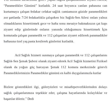
“Paramedikler Gününü” kutladık. 24 saat boyunca canları pahasına can
kurtarmaya çalışan fedakar cefakar sağlık camiamızın güzide paramedikleri
zor şartlarda 7/24 fedakarlıkla çalışırken biz Sağlık-Sen Ailesi onları yalnız
olmadıklarını hissettirmek gece ve hafta sonu mesaiye bakmaksızın çat kapı
ziyaret edip günlerinde onların yanında olduğumuzu hissettirmek İçin
komutada çalışan paramedik ve 112 çalışanları ziyaret edilerek paramadikler
haftasına özel yaş pasta kesilerek günlerini kutladık.
Acil Sağlık hizmeti sunmaya çalışan paramedik ve 112 çalışanlarını
Sağlık-Sen Şırnak Şubesi olarak ziyaret ederek Acil Sağlık hizmetini Fiziksel
olarak da yoğun güç harcayan Şırnak 112 komuta merkezinde görevli
Paramediklerimizin Paramedikler gününü en kalbi duygularımızla kutlar
Bizlere gösterdikleri ilgi, güleryüzleri ve misafirperverliklerinden dolayı
sağlık çalışanlarımıza teşekkür eder, çalışma hayatlarında kolaylıklar ve
başarılar dileriz.” Dedi