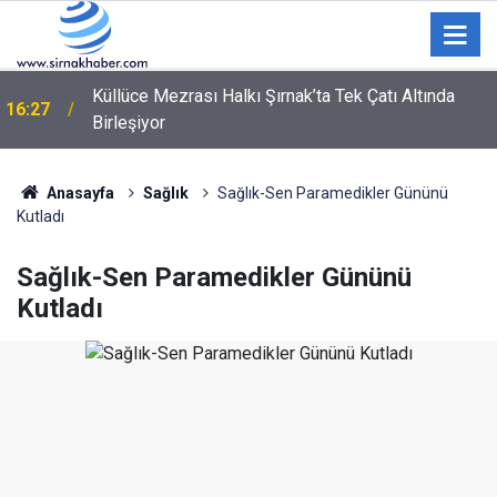
Küllüce Mezrası Halkı Şırnak’ta Tek Çatı Altında
16:27
Birleşiyor
Vali Ekici Başkan Mir’i Ziyaret Etti: Samimi Sohbet
15:26
Dikkat Çekti
Anasayfa
Sağlık
Sağlık-Sen Paramedikler Gününü
Kutladı
Sağlık-Sen Paramedikler Gününü
Kutladı