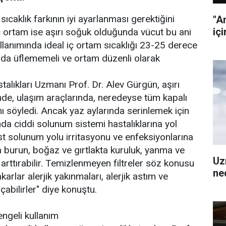
sıcaklık farkının iyi ayarlanması gerektiğini
"A
içi
iç ortam ise aşırı soğuk olduğunda vücut bu ani
anımında ideal iç ortam sıcaklığı 23-25 derece
da üflememeli ve ortam düzenli olarak
ıkları Uzmanı Prof. Dr. Alev Gürgün, aşırı
inde, ulaşım araçlarında, neredeyse tüm kapalı
nı söyledi. Ancak yaz aylarında serinlemek için
ımda ciddi solunum sistemi hastalıklarına yol
üst solunum yolu irritasyonu ve enfeksiyonlarına
 burun, boğaz ve gırtlakta kuruluk, yanma ve
Uz
 arttırabilir. Temizlenmeyen filtreler söz konusu
ned
karlar alerjik yakınmaları, alerjik astım ve
abilirler" diye konuştu.
engeli kullanım