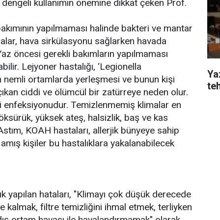
e dengeli kullanımın önemine dikkat çeken Prof.
bakımının yapılmaması halinde bakteri ve mantar
malar, hava sirkülasyonu sağlarken havada
. Yaz öncesi gerekli bakımların yapılmaması
ilir. Lejyoner hastalığı, ‘Legionella
Yaz
in nemli ortamlarda yerleşmesi ve bunun kişi
te
kan ciddi ve ölümcül bir zatürreye neden olur.
i enfeksiyonudur. Temizlenmemiş klimalar en
 öksürük, yüksek ateş, halsizlik, baş ve kas
 Astım, KOAH hastaları, allerjik bünyeye sahip
ıflamış kişiler bu hastalıklara yakalanabilecek
ık yapılan hataları, "Klimayı çok düşük derecede
 kalmak, filtre temizliğini ihmal etmek, terliyken
dış ortam havası ile havalandırmamak" olarak