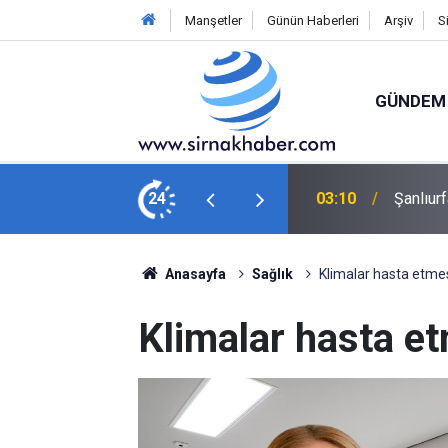
Manşetler
Günün Haberleri
Arşiv
S
GÜNDEM
çarptı: 1 ölü, 1 yaralı
24
02:02
Trendyo
Anasayfa
Sağlık
Klimalar hasta etme
Klimalar hasta e