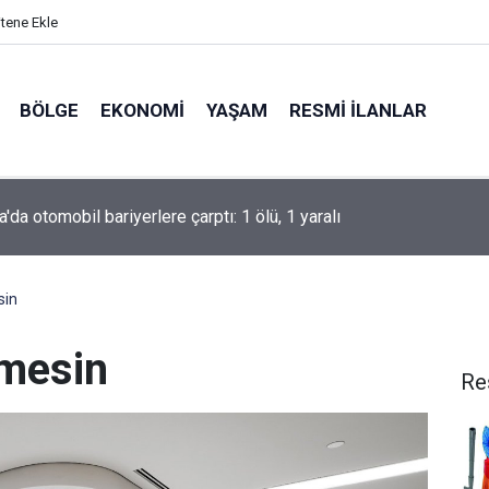
itene Ekle
BÖLGE
EKONOMI
YAŞAM
RESMI İLANLAR
l 1. Lig: Boluspor: 1 – Manisa FK: 2
sin
tmesin
Re