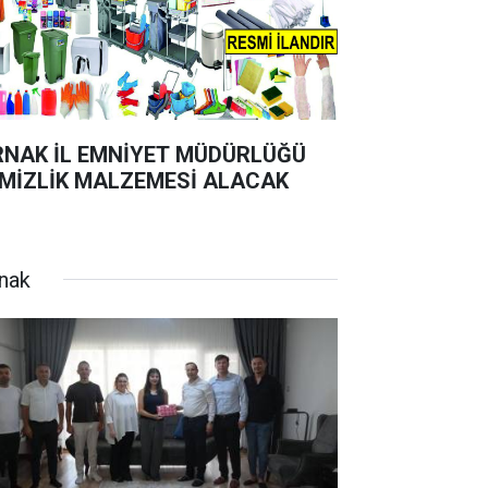
RNAK İL EMNİYET MÜDÜRLÜĞÜ
MİZLİK MALZEMESİ ALACAK
rnak