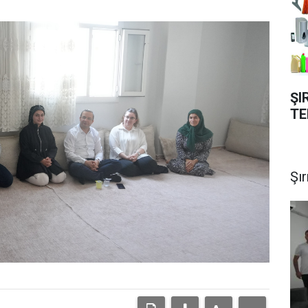
ŞI
TE
Şı