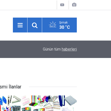
Şırnak
30 °C
00:45
Şanlıurfa'da hastane bahçesinde silahlı saldırı: 1
Günün tüm
haberleri
smi İlanlar