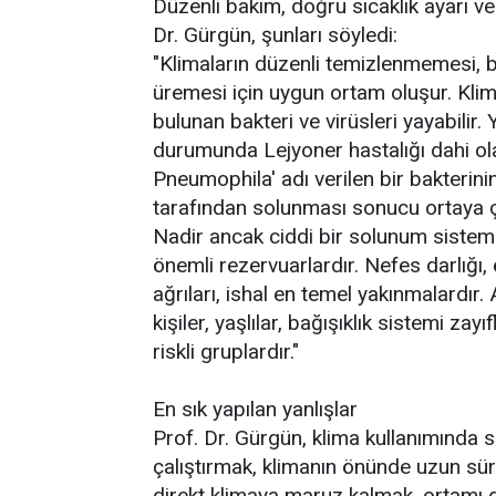
Düzenli bakım, doğru sıcaklık ayarı v
Dr. Gürgün, şunları söyledi:
"Klimaların düzenli temizlenmemesi, 
üremesi için uygun ortam oluşur. Kli
bulunan bakteri ve virüsleri yayabilir
durumunda Lejyoner hastalığı dahi olab
Pneumophila' adı verilen bir bakterin
tarafından solunması sonucu ortaya çı
Nadir ancak ciddi bir solunum sistem
önemli rezervuarlardır. Nefes darlığı,
ağrıları, ishal en temel yakınmalardır.
kişiler, yaşlılar, bağışıklık sistemi zay
riskli gruplardır."
En sık yapılan yanlışlar
Prof. Dr. Gürgün, klima kullanımında s
çalıştırmak, klimanın önünde uzun süre
direkt klimaya maruz kalmak, ortamı 