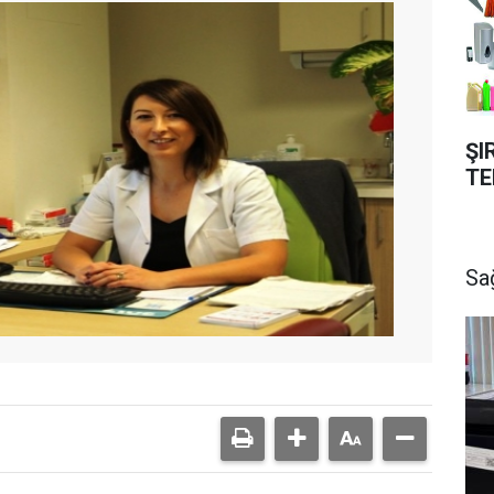
ŞI
TE
Sa