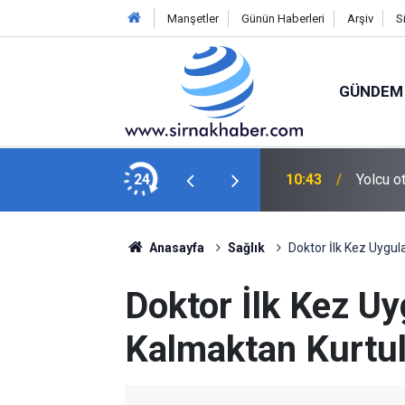
Manşetler
Günün Haberleri
Arşiv
S
GÜNDEM
arısı!
24
10:43
Yolcu o
Anasayfa
Sağlık
Doktor İlk Kez Uygul
Doktor İlk Kez Uy
Kalmaktan Kurtu