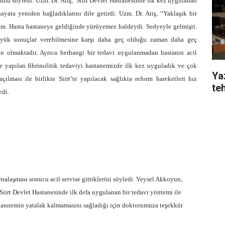
unu söyledi. Uzm. Dr. Atiş, Siirt Devlet Hastanesinde ilk kez uygulanan
ayata yeniden bağladıklarını dile getirdi. Uzm. Dr. Atiş, “Yaklaşık bir
ım. Hasta hastaneye geldiğinde yürüyemez haldeydi. Sedyeyle gelmişti.
üyük sonuçlar verebilmesine karşı daha geç olduğu zaman daha geç
 olmaktadır. Ayrıca herhangi bir tedavi uygulanmadan hastanın acil
te yapılan fibrinolitik tedaviyi hastanemizde ilk kez uyguladık ve çok
Yaz
çılması ile birlikte Siirt’te yapılacak sağlıkta reform hareketleri hız
te
edi.
laşması sonucu acil servise gittiklerini söyledi. Veysel Akkoyun,
iirt Devlet Hastanesinde ilk defa uygulanan bir tedavi yöntemi ile
annemin yatalak kalmamasını sağladığı için doktorumuza teşekkür