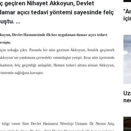
felç geçiren Nihayet Akkoyun, Devlet
"A
damar açıcı tedavi yöntemi sayesinde felç
içi
ştu. ...
 Akkoyun, Devlet Hastanesinde ilk kez uygulanan damar açıcı tedavi
avuştu.
in sokağa çıktı. Pazarda bir süre gezinen Akkoyun, fenalık geçirerek
 Akkoyun’un yardımına çevredeki vatandaşlar yetişti. Kısa süre içerisinde
kadının, felç geçirdiği anlaşıldı. Hemen tedavi altına alınan Akkoyun,
 yöntemle sağlığına kavuştu.
Uz
ned
bilgi veren Siirt Devlet Hastanesi Nöroloji Uzmanı Dr. Nesrin Atiş,