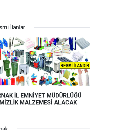
smi İlanlar
RNAK İL EMNİYET MÜDÜRLÜĞÜ
MİZLİK MALZEMESİ ALACAK
rnak