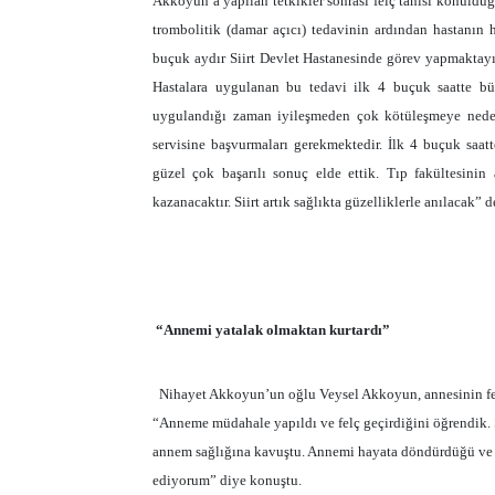
Akkoyun’a yapılan tetkikler sonrası felç tanısı konulduğ
trombolitik (damar açıcı) tedavinin ardından hastanın h
buçuk aydır Siirt Devlet Hastanesinde görev yapmaktay
Hastalara uygulanan bu tedavi ilk 4 buçuk saatte b
uygulandığı zaman iyileşmeden çok kötüleşmeye neden
servisine başvurmaları gerekmektedir. İlk 4 buçuk saat
güzel çok başarılı sonuç elde ettik. Tıp fakültesinin a
kazanacaktır. Siirt artık sağlıkta güzelliklerle anılacak” d
“Annemi yatalak olmaktan kurtardı”
Nihayet Akkoyun’un oğlu Veysel Akkoyun, annesinin fena
“Anneme müdahale yapıldı ve felç geçirdiğini öğrendik. S
annem sağlığına kavuştu. Annemi hayata döndürdüğü ve 
ediyorum” diye konuştu.