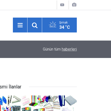
Şırnak
34 °C
İdil’de DMD Hastası Minik Muhammed Talha için 
10:42
Günün tüm
haberleri
Kampanyası Başlatıldı
smi İlanlar