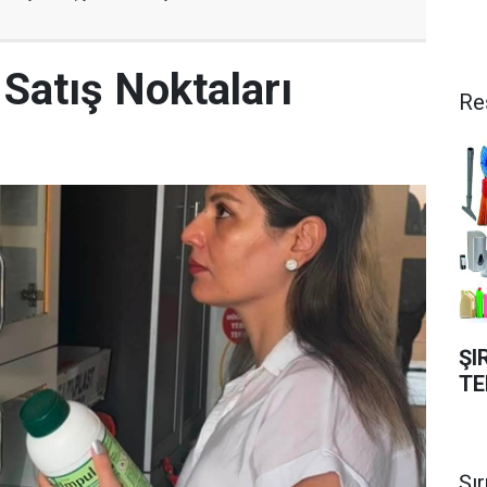
ç Satış Noktaları
Re
ŞI
TE
Şı