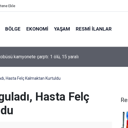
itene Ekle
BÖLGE
EKONOMI
YAŞAM
RESMI İLANLAR
tobüsü kamyonete çarptı: 1 ölü, 15 yaralı
adı, Hasta Felç Kalmaktan Kurtuldu
guladı, Hasta Felç
Re
ldu