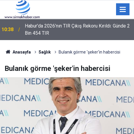
10:26
Namaz kıldığı camide çantası çalındı
Anasayfa
Sağlık
Bulanık görme 'şeker'in habercisi
Bulanık görme 'şeker'in habercisi