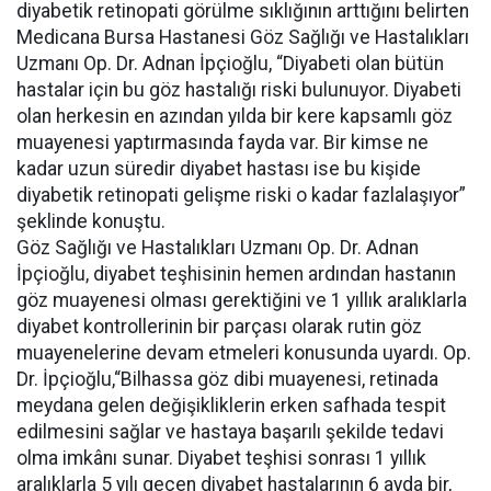
diyabetik retinopati görülme sıklığının arttığını belirten
Medicana Bursa Hastanesi Göz Sağlığı ve Hastalıkları
Uzmanı Op. Dr. Adnan İpçioğlu, “Diyabeti olan bütün
hastalar için bu göz hastalığı riski bulunuyor. Diyabeti
olan herkesin en azından yılda bir kere kapsamlı göz
muayenesi yaptırmasında fayda var. Bir kimse ne
kadar uzun süredir diyabet hastası ise bu kişide
diyabetik retinopati gelişme riski o kadar fazlalaşıyor”
şeklinde konuştu.
Göz Sağlığı ve Hastalıkları Uzmanı Op. Dr. Adnan
İpçioğlu, diyabet teşhisinin hemen ardından hastanın
göz muayenesi olması gerektiğini ve 1 yıllık aralıklarla
diyabet kontrollerinin bir parçası olarak rutin göz
muayenelerine devam etmeleri konusunda uyardı. Op.
Dr. İpçioğlu,“Bilhassa göz dibi muayenesi, retinada
meydana gelen değişikliklerin erken safhada tespit
edilmesini sağlar ve hastaya başarılı şekilde tedavi
olma imkânı sunar. Diyabet teşhisi sonrası 1 yıllık
aralıklarla 5 yılı geçen diyabet hastalarının 6 ayda bir,