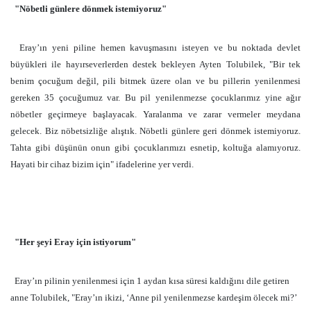
"Nöbetli günlere dönmek istemiyoruz"
Eray’ın yeni piline hemen kavuşmasını isteyen ve bu noktada devlet
büyükleri ile hayırseverlerden destek bekleyen Ayten Tolubilek, "Bir tek
benim çocuğum değil, pili bitmek üzere olan ve bu pillerin yenilenmesi
gereken 35 çocuğumuz var. Bu pil yenilenmezse çocuklarımız yine ağır
nöbetler geçirmeye başlayacak. Yaralanma ve zarar vermeler meydana
gelecek. Biz nöbetsizliğe alıştık. Nöbetli günlere geri dönmek istemiyoruz.
Tahta gibi düşünün onun gibi çocuklarımızı esnetip, koltuğa alamıyoruz.
Hayati bir cihaz bizim için" ifadelerine yer verdi.
"Her şeyi Eray için istiyorum"
Eray’ın pilinin yenilenmesi için 1 aydan kısa süresi kaldığını dile getiren
anne Tolubilek, "Eray’ın ikizi, ‘Anne pil yenilenmezse kardeşim ölecek mi?’