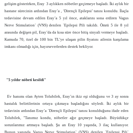
gelişim gösterirken, Eray 3 aylıkken nöbetler geçirmeye başladı. İki aylık bir
hastane sürecinin ardından Eray’a , ‘Dirençli Epilepsi’ tanısı konuldu. İlaçla
tedavisine devam edilen Eray’a 5 yıl önce, ataklarını sona erdiren Vagus
Nerve Stimulation` (VNS) denilen `Epilepsi Pili takıldı. Ömrü 5 ile 8 yıl
arasında değişen pil, Eray’da da kısa süre önce bitiş sinyali vermeye başladı.
Kamuda 70, özel de 100 bin TL’ye ulaşan pilin fiyatını ailenin karşılama
imkanı olmadığı için, hayırseverlerden destek bekliyor.
"5 yıldır nöbeti kesildi"
Ev hanımı olan Ayten Tolubilek, Eray’ın ikiz eşi olduğunu ve 3 ay sonra
hastalık belirtilerinin ortaya çıkmaya başladığını söyledi. İki aylık bir
tedavinin ardından Eray’a `Dirençli Epilepsi` tanısı konulduğunu ifade eden
Tolubilek, "Tanımız kondu, nöbetler ağır geçmeye başladı. Büyüdükçe
sorunlarımız artmaya başladı. Şu an Eray 10 yaşında, 3 ilaç kullanıyor.
Bunun yanında Vagus Nerve Stimulation` (VNS) denilen `Epilepsi Pili`