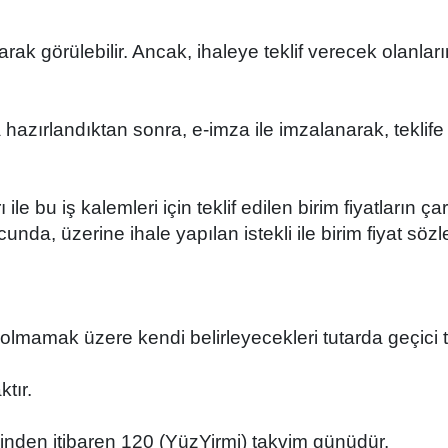
ak görülebilir. Ancak, ihaleye teklif verecek olanla
azırlandıktan sonra, e-imza ile imzalanarak, teklife ili
ktarı ile bu iş kalemleri için teklif edilen birim fiyatl
nucunda, üzerine ihale yapılan istekli ile birim fiyat s
az olmamak üzere kendi belirleyecekleri tutarda geçici 
tır.
arihinden itibaren 120 (YüzYirmi) takvim günüdür.