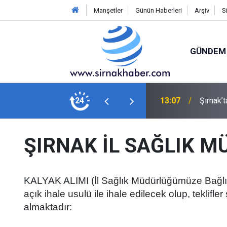
Manşetler
Günün Haberleri
Arşiv
S
GÜNDEM
den Habur Tepkisi: "40 Derece Sıcakta
24
13:07
Şırnak’
ŞIRNAK İL SAĞLIK M
KALYAK ALIMI (İl Sağlık Müdürlüğümüze Bağlı 
açık ihale usulü ile ihale edilecek olup, teklifl
almaktadır: