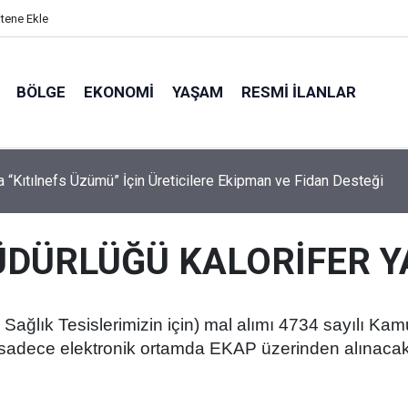
itene Ekle
BÖLGE
EKONOMI
YAŞAM
RESMI İLANLAR
ta “Kıtılnefs Üzümü” İçin Üreticilere Ekipman ve Fidan Desteği
ÜDÜRLÜĞÜ KALORİFER Y
Sağlık Tesislerimizin için) mal alımı 4734 sayılı 
er sadece elektronik ortamda EKAP üzerinden alınacaktır.