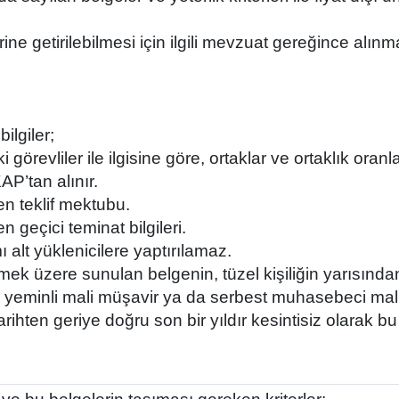
rine getirilebilmesi için ilgili mevzuat gereğince alınm
ilgiler;
i görevliler ile ilgisine göre, ortaklar ve ortaklık oran
AP’tan alınır.
en teklif mektubu.
n geçici teminat bilgileri.
 alt yüklenicilere yaptırılamaz.
mek üzere sunulan belgenin, tüzel kişiliğin yarısında
a yeminli mali müşavir ya da serbest muhasebeci mali 
ihten geriye doğru son bir yıldır kesintisiz olarak b