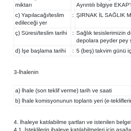
miktarı
Ayrıntılı bilgiye EKAP
c) Yapılacağı/teslim
:
ŞIRNAK İL SAĞLIK
edileceği yer
ç) Süresi/teslim tarihi
:
Sağlık tesislerimizin 
depolara peyder pey şe
d) İşe başlama tarihi
:
5 (beş) takvim günü iç
3-İhalenin
a) İhale (son teklif verme) tarih ve saati
b) İhale komisyonunun toplantı yeri (e-teklifler
4. İhaleye katılabilme şartları ve istenilen belg
4.1. İsteklilerin ihaleye katılabilmeleri için aşağı