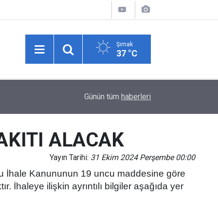
Şırnak
37 °C
Cizre’de Belediye Yetkilileri, Yafes ve Kale Maha
11:51
Günün tüm
haberleri
İnceledi
AKITI ALACAK
Yayın Tarihi:
31 Ekim 2024 Perşembe 00:00
Kamu İhale Kanununun 19 uncu maddesine göre
 İhaleye ilişkin ayrıntılı bilgiler aşağıda yer