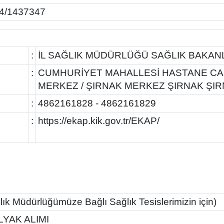
4/1437347
:
İL SAĞLIK MÜDÜRLÜĞÜ SAĞLIK BAKANL
:
CUMHURİYET MAHALLESİ HASTANE CADD
MERKEZ / ŞIRNAK MERKEZ ŞIRNAK ŞI
:
4862161828 - 4862161829
:
https://ekap.kik.gov.tr/EKAP/
ık Müdürlüğümüze Bağlı Sağlık Tesislerimizin için)
LYAK ALIMI