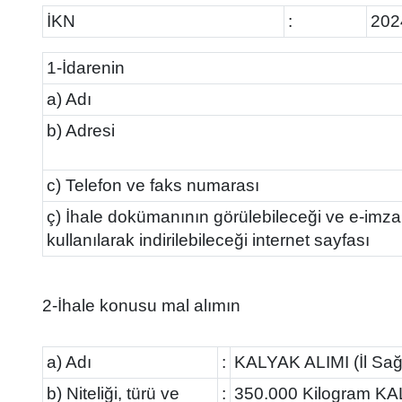
İKN
:
202
1-İdarenin
a) Adı
b) Adresi
c) Telefon ve faks numarası
ç) İhale dokümanının görülebileceği ve e-imza
kullanılarak indirilebileceği internet sayfası
2-İhale konusu mal alımın
a) Adı
:
KALYAK ALIMI (İl Sağl
b) Niteliği, türü ve
:
350.000 Kilogram KA