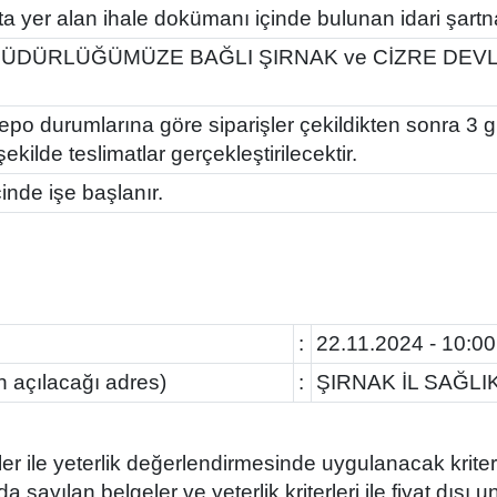
’ta yer alan ihale dokümanı içinde bulunan idari şartn
 MÜDÜRLÜĞÜMÜZE BAĞLI ŞIRNAK ve CİZRE DEV
depo durumlarına göre siparişler çekildikten sonra 3 g
kilde teslimatlar gerçekleştirilecektir.
inde işe başlanır.
:
22.11.2024 - 10:00
in açılacağı adres)
:
ŞIRNAK İL SAĞL
eler ile yeterlik değerlendirmesinde uygulanacak kriter
da sayılan belgeler ve yeterlik kriterleri ile fiyat dışı u