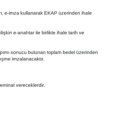
rın, e-imza kullanarak EKAP üzerinden ihale
şkin e-anahtar ile birlikte ihale tarih ve
arın çarpımı sonucu bulunan toplam bedel üzerinden
özleşme imzalanacaktır.
teminat vereceklerdir.