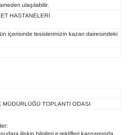
ameden ulaşılabilir.
LET HASTANELERİ
ün içerisinde tesislerimizin kazan dairesindeki
IK MÜDÜRLÜĞÜ TOPLANTI ODASI
ler:
nsurlara ilişkin bilgileri e-teklifleri kapsamında