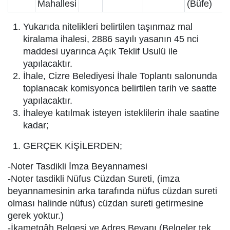
Mahallesi
(Büfe)
Yukarıda nitelikleri belirtilen taşınmaz mal
kiralama ihalesi, 2886 sayılı yasanın 45 nci
maddesi uyarınca Açık Teklif Usulü ile
yapılacaktır.
İhale, Cizre Belediyesi İhale Toplantı salonunda
toplanacak komisyonca belirtilen tarih ve saatte
yapılacaktır.
İhaleye katılmak isteyen isteklilerin ihale saatine
kadar;
GERÇEK KİŞİLERDEN;
-Noter Tasdikli İmza Beyannamesi
-Noter tasdikli Nüfus Cüzdan Sureti, (imza
beyannamesinin arka tarafında nüfus cüzdan sureti
olması halinde nüfus) cüzdan sureti getirmesine
gerek yoktur.)
-İkametgâh Belgesi ve Adres Beyanı (Belgeler tek