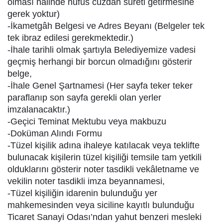
olması halinde nüfus cüzdan sureti getirmesine
gerek yoktur)
-İkametgâh Belgesi ve Adres Beyanı (Belgeler tek
tek ibraz edilesi gerekmektedir.)
-İhale tarihli olmak şartıyla Belediyemize vadesi
geçmiş herhangi bir borcun olmadığını gösterir
belge,
-İhale Genel Şartnamesi (Her sayfa teker teker
paraflanıp son sayfa gerekli olan yerler
imzalanacaktır.)
-Geçici Teminat Mektubu veya makbuzu
-Doküman Alındı Formu
-Tüzel kişilik adına ihaleye katılacak veya teklifte
bulunacak kişilerin tüzel kişiliği temsile tam yetkili
olduklarını gösterir noter tasdikli vekâletname ve
vekilin noter tasdikli imza beyannamesi,
-Tüzel kişiliğin idarenin bulunduğu yer
mahkemesinden veya siciline kayıtlı bulunduğu
Ticaret Sanayi Odası’ndan yahut benzeri mesleki