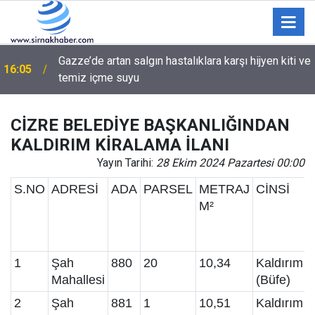
Gazze’de artan salgın hastalıklara karşı hijyen kiti ve
16:05
temiz içme suyu
CİZRE BELEDİYE BAŞKANLIĞINDAN
KALDIRIM KİRALAMA İLANI
Yayın Tarihi:
28 Ekim 2024 Pazartesi 00:00
S.NO
ADRESİ
ADA
PARSEL
METRAJ
CİNSİ
M²
1
Şah
880
20
10,34
Kaldırım
Mahallesi
(Büfe)
2
Şah
881
1
10,51
Kaldırım