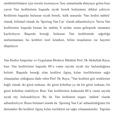
sürdürülebilmesi için özenle korunuyor. Son zamanlarda dünyaya gelen bazı
yavru Van kedilerinin başında siyah benek bulunması dikkat çekiyor.
Kedilerin başında bulunan siyah benek; halk arasında ‘Van kedisi mührü’
olarak, bilimsel olarak da `Spoting Van Cat` olarak adlandırılıyor. Yavru Van
kedilerinin başında bunan bu mühür, 8 aydan sonra grileşerek tamamen
kayboluyor. Başında beneği bulunan Van kedilerinde sağırlığa
rastlanmaması bu kedileri özel kılarken, bilim insanlarını ise hayrete
düşürüyor.
Van Kedisi Araştırma ve Uygulama Merkezi Müdürü Prof. Dr. Abdullah Kaya,
bazı Van kedilerinin başında 60’a varan sayıda siyah tüy bulunduğunu
belirtti. Başında beneği olan kedileri ilginç kılan özeliklerinin sağır
olmamaları olduğunu ifade eden Prof. Dr. Kaya, “Van kedileri göz renklerine
bağlı olarak iki gözü turkuaz, iki gözü kehribar ya da bir gözü turkuaz, bir
gözü kehribar olabiliyor. Bazı Van kedilerinin kafasında 60’a varan sayıda
siyah tüy bulunabiliyor. Bu da Van kedisinin nişanı ‘mührü’ olarak
adlandırılıyor. Bunu bilimsel olarak da ‘Spoting Van Cat’ adlandırdığımız bir
durumdur. Bu kedileri ilginç kılan özelikleri ise sağır olmamalarıdır. Yapılan