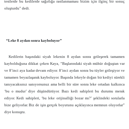
testlerde bu kedilerde sağırlığa rastlanmaması bizim için ilginç bir sonuç
oluşturdu” dedi.
“Leke 8 aydan sonra kayboluyor”
Kedilerin başındaki siyah lekenin 8 aydan sonra grileşerek tamamen
kaybolduğuna dikkat çeken Kaya, “Başlarındaki siyah mühür doğuştan var
ve 8’inci aya kadar devam ediyor. 8’inci aydan sonra bu tüyler grileşiyor ve
tamamen beyazlaşarak kayboluyor. Başında lekeyle doğan bir kediyi sürekli
tanıyacaksınız sanıyorsunuz ama belli bir süre sonra leke ortadan kalkınca
‘bu o mudur’ diye düşündürüyor. Bazı kedi sahipleri bu durumu merak
ediyor. Kedi sahipleri, ‘bu leke orijinalliği bozar mı?’ şeklindeki sorularla
bize geliyorlar. Biz de işin gerçek boyutunu açıklayınca memnun oluyorlar”
diye konuştu.