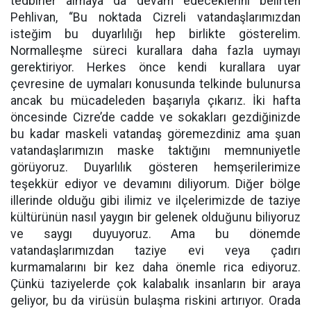
tedbirler almaya da devam edeceklerini belirten
Pehlivan, “Bu noktada Cizreli vatandaşlarımızdan
isteğim bu duyarlılığı hep birlikte gösterelim.
Normalleşme süreci kurallara daha fazla uymayı
gerektiriyor. Herkes önce kendi kurallara uyar
çevresine de uymaları konusunda telkinde bulunursa
ancak bu mücadeleden başarıyla çıkarız. İki hafta
öncesinde Cizre’de cadde ve sokakları gezdiğinizde
bu kadar maskeli vatandaş göremezdiniz ama şuan
vatandaşlarımızın maske taktığını memnuniyetle
görüyoruz. Duyarlılık gösteren hemşerilerimize
teşekkür ediyor ve devamını diliyorum. Diğer bölge
illerinde olduğu gibi ilimiz ve ilçelerimizde de taziye
kültürünün nasıl yaygın bir gelenek olduğunu biliyoruz
ve saygı duyuyoruz. Ama bu dönemde
vatandaşlarımızdan taziye evi veya çadırı
kurmamalarını bir kez daha önemle rica ediyoruz.
Çünkü taziyelerde çok kalabalık insanların bir araya
geliyor, bu da virüsün bulaşma riskini artırıyor. Orada