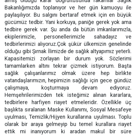
almış olduğu karar doğrultusunda rakamlar Sağlık
Bakanlığımızda toplanıyor ve her gün kamuoyu ile
paylaşılıyor. Bu salgını bertaraf etmek için en büyük
gücümüz tedbir. Yani korkuya, paniğe gerek yok ama
tedbire gerek var. Şu anda da bütün imkanlarımızla,
ekiplerimizle, personellerimizle sahadayız ve
tedbirlerimizi alıyoruz.Çok şükür ülkemizin genelinde
olduğu gibi Şırnak İlimizde de sağlık altyapımız yeterli.
Kapasitemizi zorlayan bir durum yok. Sözlerimi
tamamlarken altını tekrar çizmek istiyorum. Başta
sağlık çalışanlarımız olmak üzere hep birlikte
vatandaşlarımızın, hepimizin sağlığı için gece gündüz
çalışmaya, koşturmaya devam ediyoruz.
Hemşehrilerimizden tek isteğimiz alınan kararlara,
tedbirlere harfiyen riayet etmeleridir. Özellikle üç
başlıkta sıralanan Maske Kullanımı, Sosyal Mesafeye
uyulması, Temizlik/Hijyen kurallarına uyulması. Toplu
olarak bir araya gelmeyip bu temel kurallara riayet
ettik mi inanıyorum ki aradan makul bir süre