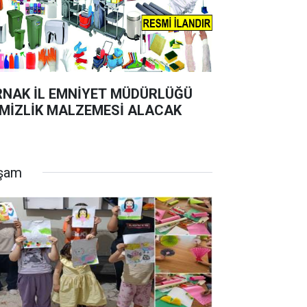
RNAK İL EMNİYET MÜDÜRLÜĞÜ
MİZLİK MALZEMESİ ALACAK
şam