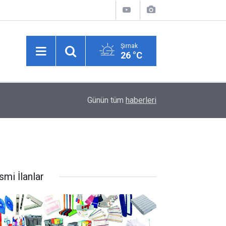
Şırnak
26 °C
00:36
BARIŞ ÇIĞLIĞININ MİLADI MI YOKSA MİADI M
Günün tüm
haberleri
smi İlanlar