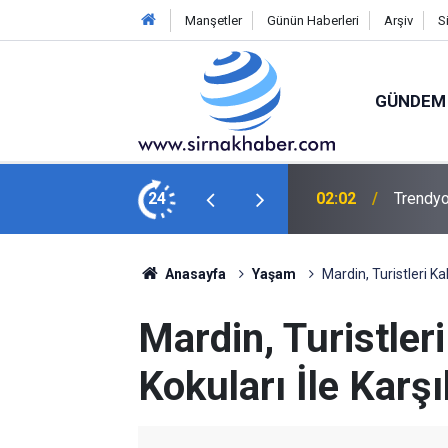
Manşetler
Günün Haberleri
Arşiv
S
GÜNDEM
anisa FK: 2
24
00:45
Şanlıurf
Anasayfa
Yaşam
Mardin, Turistleri K
Mardin, Turistle
Kokuları İle Karş