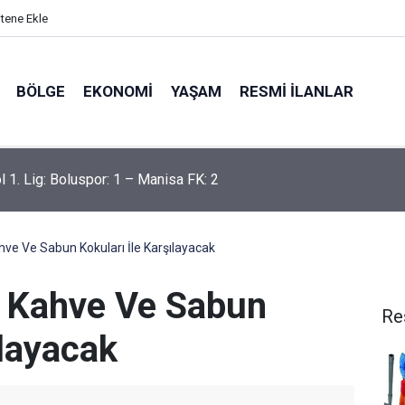
itene Ekle
BÖLGE
EKONOMI
YAŞAM
RESMI İLANLAR
a'da hastane bahçesinde silahlı saldırı: 1'i çocuk 2 yaralı
ahve Ve Sabun Kokuları İle Karşılayacak
ri Kahve Ve Sabun
Re
ılayacak