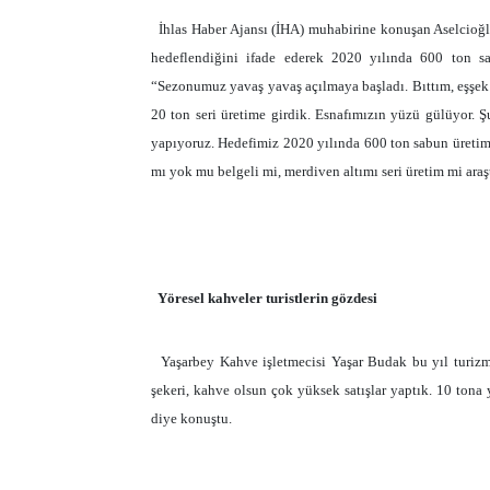
İhlas Haber Ajansı (İHA) muhabirine konuşan Aselcioğl
hedeflendiğini ifade ederek 2020 yılında 600 ton sab
“Sezonumuz yavaş yavaş açılmaya başladı. Bıttım, eşşek s
20 ton seri üretime girdik. Esnafımızın yüzü gülüyor. 
yapıyoruz. Hedefimiz 2020 yılında 600 ton sabun üretimi.
mı yok mu belgeli mi, merdiven altımı seri üretim mi araş
Yöresel kahveler turistlerin gözdesi
Yaşarbey Kahve işletmecisi Yaşar Budak bu yıl turizm
şekeri, kahve olsun çok yüksek satışlar yaptık. 10 tona
diye konuştu.