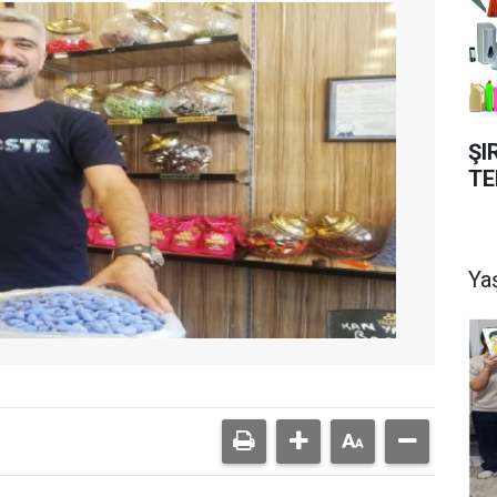
ŞI
TE
Ya