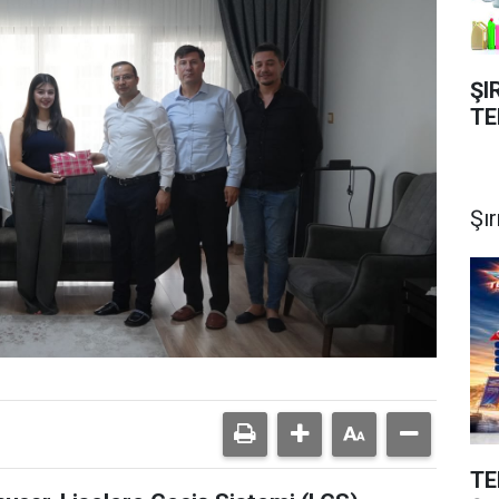
ŞI
TE
Şı
TE