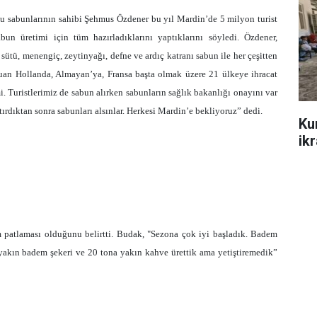
u sabunlarının sahibi Şehmus Özdener bu yıl Mardin’de 5 milyon turist
un üretimi için tüm hazırladıklarını yaptıklarını söyledi. Özdener,
ütü, menengiç, zeytinyağı, defne ve ardıç katranı sabun ile her çeşitten
Şuan Hollanda, Almayan’ya, Fransa başta olmak üzere 21 ülkeye ihracat
 Turistlerimiz de sabun alırken sabunların sağlık bakanlığı onayını var
tırdıktan sonra sabunları alsınlar. Herkesi Mardin’e bekliyoruz” dedi.
Ku
ik
 patlaması olduğunu belirtti. Budak, "Sezona çok iyi başladık. Badem
 yakın badem şekeri ve 20 tona yakın kahve ürettik ama yetiştiremedik”