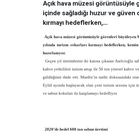
Açık hava müzesi görüntüsüyle gö
içinde sağladığı huzur ve güven o
kırmayı hedeflerken,...
Açık hava müzesi görüntüsüyle görenleri büyüleyen Ma
yılında turizm rekorları kırmayı hedeflerken, kenti
hazırlanıyor.
Geçen yıl üretimlerini iki katına çıkaran Aselcioğlu sa
kahve yetkilileri turizm artışı ile 50 ton yöresel kahve
güldüğünü ifade etti. Mardin’in tarihi dokusundaki ota
Eylül ayında başlayacak olan yeni turizm sezonu için üre
ve sabun kokuları ile karşılamayı hedefliyor.
2020’de hedef 600 ton sabun üretimi