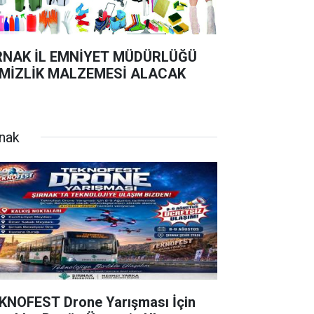
RNAK İL EMNİYET MÜDÜRLÜĞÜ
MİZLİK MALZEMESİ ALACAK
rnak
KNOFEST Drone Yarışması İçin