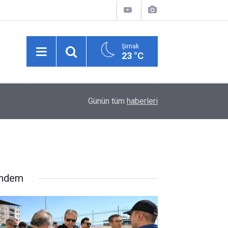
Şırnak
23 °C
01:05
UEFA Avrupa Ligi: Hradec Kralove: 0 - Beşiktaş:
Günün tüm
haberleri
ndem