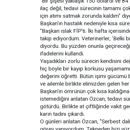
"Bir şişesi yaklaşık 150 dolardı ve 
ilaç değil, tedavi sürecinin tamamı ç
için atımı satmak zorunda kaldım" diy
Başkan'ın hastalık nedeniyle kısa süre
"Başkan ıslak FİP'ti. İki hafta içerisi
takip ediyordum. Veterinerler, 'Belki 
diyordu. Bu yüzden onunla geçireceği
ifadelerini kullandı.
Yaşadıkları zorlu sürecin kendisini de
hiç böyle bir kayıp korkusu yaşamamı
değerini öğretti. Bütün işimi gücümü
ve ailemle birlikte elimizden gelen her
Başkan'ın ömrünün çok kısa kaldığına i
istemediğini anlatan Özcan, tedavi sür
götürdü. Birlikte at çiftliğinde vakit g
karın tadını çıkardı.
O günleri anlatan Özcan, "Serbest dal
görev yapıyordum. Tekneden bizi yüz