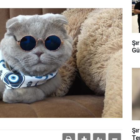
Şı
Gü
Şı
Te