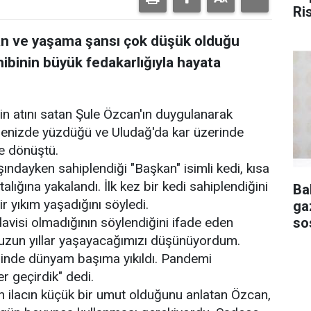
Ri
nan ve yaşama şansı çok düşük olduğu
hibinin büyük fedakarlığıyla hayata
çin atını satan Şule Özcan'ın duygulanarak
denizde yüzdüğü ve Uludağ'da kar üzerinde
ye dönüştü.
ındayken sahiplendiği "Başkan" isimli kedi, kısa
ığına yakalandı. İlk kez bir kedi sahiplendiğini
Ba
r yıkım yaşadığını söyledi.
ga
so
davisi olmadığının söylendiğini ifade eden
 uzun yıllar yaşayacağımızı düşünüyordum.
rinde dünyam başıma yıkıldı. Pandemi
r geçirdik" dedi.
en ilacın küçük bir umut olduğunu anlatan Özcan,