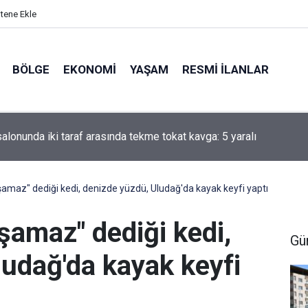
itene Ekle
BÖLGE
EKONOMI
YAŞAM
RESMI İLANLAR
alonunda iki taraf arasında tekme tokat kavga: 5 yaralı
şamaz" dediği kedi, denizde yüzdü, Uludağ'da kayak keyfi yaptı
aşamaz" dediği kedi,
Gü
ludağ'da kayak keyfi