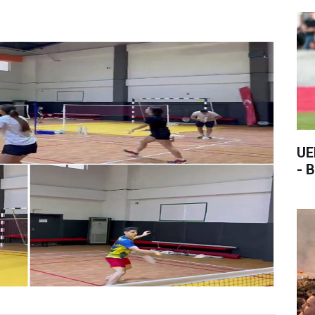
UE
- B