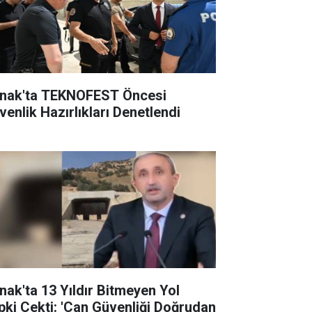
rnak'ta TEKNOFEST Öncesi
venlik Hazırlıkları Denetlendi
rnak'ta 13 Yıldır Bitmeyen Yol
pki Çekti: 'Can Güvenliği Doğrudan