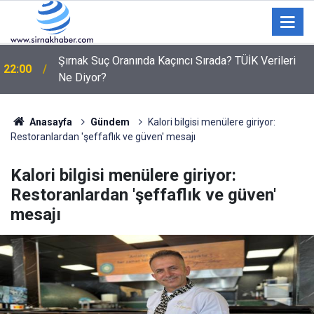
21:19
Komşusunu öldürüp evini ve aracını ateşe verdi
Anasayfa
Gündem
Kalori bilgisi menülere giriyor:
Restoranlardan 'şeffaflık ve güven' mesajı
Kalori bilgisi menülere giriyor:
Restoranlardan 'şeffaflık ve güven'
mesajı