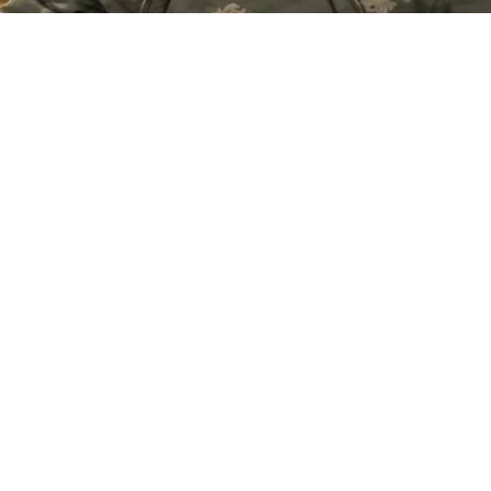
Yayınlanma:
08 Ağustos 2026 Cumartesi 10:42
Şırnak’ın İdil ilçesinde adliye personeli olarak görev
yapan Hasan Hüseyin Dağ’ın DMD (Duchenne Kas
Distrofisi) teşhisi konulan 2,5 yaşındaki oğlu
Muhammed Talha Dağ’ın tedavisi için Şırnak Valiliği
izniyle Türkiye genelinde yardım kampanyası
başlatıldı
İdil Adliyesi çalışanlarından Hasan Hüseyin Dağ’ın 2,5
yaşındaki oğlu Muhammed Talha’ya amansız kas
hastalığı olarak bilinen DMD teşhisi konuldu. Minik
Muhammed Talha’nın sağlığına kavuşması ve gerekli
tedaviye ulaşabilmesi amacıyla ailesi tarafından
başlatılan hukuk mücadelesi ve yardım talebi karşılık