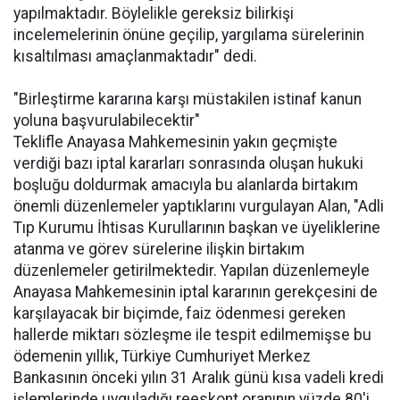
yapılmaktadır. Böylelikle gereksiz bilirkişi
incelemelerinin önüne geçilip, yargılama sürelerinin
kısaltılması amaçlanmaktadır" dedi.
"Birleştirme kararına karşı müstakilen istinaf kanun
yoluna başvurulabilecektir"
Teklifle Anayasa Mahkemesinin yakın geçmişte
verdiği bazı iptal kararları sonrasında oluşan hukuki
boşluğu doldurmak amacıyla bu alanlarda birtakım
önemli düzenlemeler yaptıklarını vurgulayan Alan, "Adli
Tıp Kurumu İhtisas Kurullarının başkan ve üyeliklerine
atanma ve görev sürelerine ilişkin birtakım
düzenlemeler getirilmektedir. Yapılan düzenlemeyle
Anayasa Mahkemesinin iptal kararının gerekçesini de
karşılayacak bir biçimde, faiz ödenmesi gereken
hallerde miktarı sözleşme ile tespit edilmemişse bu
ödemenin yıllık, Türkiye Cumhuriyet Merkez
Bankasının önceki yılın 31 Aralık günü kısa vadeli kredi
işlemlerinde uyguladığı reeskont oranının yüzde 80'i