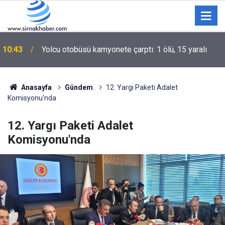
İdil’de DMD Hastası Minik Muhammed Talha için
10:42
Valilik Onaylı Yardım Kampanyası Başlatıldı
Anasayfa
Gündem
12. Yargı Paketi Adalet
Komisyonu'nda
12. Yargı Paketi Adalet
Komisyonu'nda