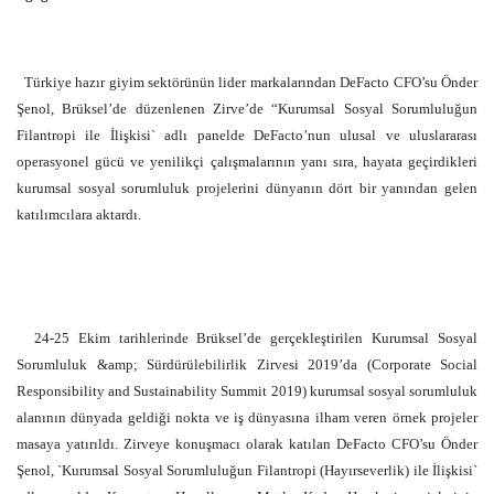
Türkiye hazır giyim sektörünün lider markalarından DeFacto CFO’su Önder
Şenol, Brüksel’de düzenlenen Zirve’de “Kurumsal Sosyal Sorumluluğun
Filantropi ile İlişkisi` adlı panelde DeFacto’nun ulusal ve uluslararası
operasyonel gücü ve yenilikçi çalışmalarının yanı sıra, hayata geçirdikleri
kurumsal sosyal sorumluluk projelerini dünyanın dört bir yanından gelen
katılımcılara aktardı.
24-25 Ekim tarihlerinde Brüksel’de gerçekleştirilen Kurumsal Sosyal
Sorumluluk &amp; Sürdürülebilirlik Zirvesi 2019’da (Corporate Social
Responsibility and Sustainability Summit 2019) kurumsal sosyal sorumluluk
alanının dünyada geldiği nokta ve iş dünyasına ilham veren örnek projeler
masaya yatırıldı. Zirveye konuşmacı olarak katılan DeFacto CFO’su Önder
Şenol, `Kurumsal Sosyal Sorumluluğun Filantropi (Hayırseverlik) ile İlişkisi`