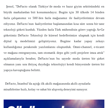
Şenol, "DeFacto olarak Türkiye`de moda ve hazır giyim sektöründeki en
büyük markalardan biri konumundayız. Bugün için 30 ülkede 14 binden
fazla çalışanımız ve 500`den fazla mağazamız ile faaliyetlerimize devam
ediyoruz. DeFacto’nun faaliyetlerine başlamasından kısa süre sonra bir tane
teknoloji şirketi kurduk. Yüzden fazla Türk mühendisin görev yaptığı Ar-Ge
şirketimiz DeFacto Teknoloji ile küresel hedeflerimize ulaşmak için kendi
dijital iş modelimizi geliştiriyoruz. Bugüne kadar yapay zekayı
kullandığımız perakende yazılımlarını oluşturduk. Omni-channel, e-ticaret
ve mağaza entegrasyonu, tam otomatik depo gibi yerli projelere imza attık"
açıklamalarıyla beraber, DeFacto’nun bu sayede moda üreten bir şirket
olmanın yanı sıra ihtiyaç duyduğu teknolojiyi kendi bünyesinde üreten bir
yapıya kavuştuğunu belirtti.
DeFacto, İstanbul’da açtığı ilk akıllı mağazasında akıllı aynalarla
misafirlerine hızlı, kolay ve rahat bir alışveriş deneyimi sunuyor.