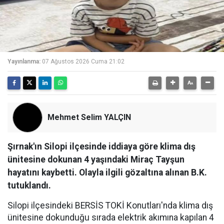
Yayınlanma:
07 Ağustos 2026 Cuma 21:02
Mehmet Selim YALÇIN
Şırnak'ın Silopi ilçesinde iddiaya göre klima dış
ünitesine dokunan 4 yaşındaki Miraç Tayşun
hayatını kaybetti. Olayla ilgili gözaltına alınan B.K.
tutuklandı.
Silopi ilçesindeki BERSİS TOKİ Konutları'nda klima dış
ünitesine dokunduğu sırada elektrik akımına kapılan 4