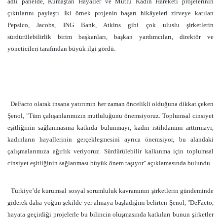
adlı panelde, Kumaştan Hayaller ve Mutlu Kadın Hareketi projelerinin
çıktılarını paylaştı. İki örnek projenin başarı hikâyeleri zirveye katılan
Pepsico, Jacobs, ING Bank, Atkins gibi çok uluslu şirketlerin
sürdürülebilirlik birim başkanları, başkan yardımcıları, direktör ve
yöneticileri tarafından büyük ilgi gördü.
DeFacto olarak insana yatırımın her zaman öncelikli olduğuna dikkat çeken
Şenol, "Tüm çalışanlarımızın mutluluğunu önemsiyoruz. Toplumsal cinsiyet
eşitliğinin sağlanmasına katkıda bulunmayı, kadın istihdamını arttırmayı,
kadınların hayallerinin gerçekleşmesini ayrıca önemsiyor, bu alandaki
çalışmalarımıza ağırlık veriyoruz. Sürdürülebilir kalkınma için toplumsal
cinsiyet eşitliğinin sağlanması büyük önem taşıyor" açıklamasında bulundu.
Türkiye’de kurumsal sosyal sorumluluk kavramının şirketlerin gündeminde
giderek daha yoğun şekilde yer almaya başladığını belirten Şenol, "DeFacto,
hayata geçirdiği projelerle bu bilincin oluşmasında katkıları bunun şirketler