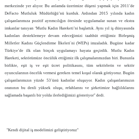
merkezinde yer alıyor. Bu anlamda üzerimize düşeni yapmak için 2011’de
DeFacto Mutluluk Müdürlüğü’nü kurduk. Ardından 2015 yılında kadın
çalışanlarımıza pozitif ayrımcılığın ötesinde uygulamalar sunan ve ekstra
imkanlar tanıyan ‘Mutlu Kadın Hareketi’ni başlattık. Aynı yıl iş dünyasında
kadınları desteklemeye devam edeceğimizi taahhüt ettiğimiz Birleşmiş
Milletler Kadını Güçlendirme İlkeleri`ni (WEPs) imzaladık. Bugüne kadar
Türkiye’de ilk olan birçok uygulamayı hayata geçirdik. Mutlu Kadın
Hareketi, sektörümüze öncülük ettiğimiz ilk çalışmalarımızdan biri. Bununla
birlikte, eşit iş ve eşit ücret politikasını, tüm sektörlerin ve sektör
oyuncularının öncelik vermesi gereken temel koşul olarak görüyoruz. Bugün
çalışanlarımızın yüzde 53`ünü kadınlar oluşuyor. Kadın çalışanlarımızın
oranının bu denli yüksek oluşu, refahlarını ve şirketimize bağlılıklarını
sağlamada başarılı bir yolda ilerlediğimizi gösteriyor" dedi.
"Kendi dijital iş modelimizi geliştiriyoruz"