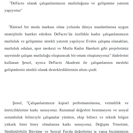
"DeFacto olarak çalışanlarımızın mutluluğuna ve gelişimine yatırım
yapıyoruz"
"Küresel bir moda markası olma yolunda dünya standartlarına uygun
stratejilerle hareket ederken DeFacto’da özellikle kadın çalışanlarımızın
mutluluk ve gelişimine sürekli yatırım yapılıyor. Evden çalışma olanakları,
mutluluk odaları, spor merkezi ve Mutlu Kadın Hareketi gibi projelerimiz
sayesinde çalışan mutluluğu oluşturacak bir ortam oluşturuyoruz" ifadelerini
kullanan Şenol, ayrıca DeFacto Akademi ile çalışanlarının mesleki
gelişimlerini sürekli olarak desteklediklerinin altını çizdi.
Şenol, "Çalışanlarımızın kişisel performanslarına, verimlilik ve
üreticiliklerine katkı sunuyoruz. Kurumsal değerleri benimseyen ve sosyal
sorumluluk bilinciyle çalışmalar yürüten, ekip bilinci ve teknik bilgisi
yüksek birer birey olmalarına katkı sunuyoruz. Değişim Yönetimi,
Sürdürülebilir Büyüme ve Sosyal Fayda değerlerini iş yapış biçimimizin