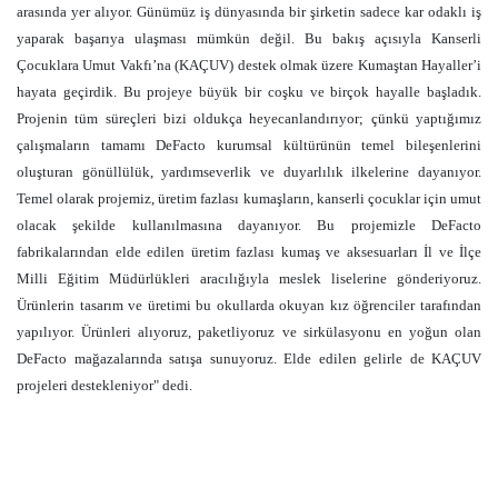
arasında yer alıyor. Günümüz iş dünyasında bir şirketin sadece kar odaklı iş
yaparak başarıya ulaşması mümkün değil. Bu bakış açısıyla Kanserli
Çocuklara Umut Vakfı’na (KAÇUV) destek olmak üzere Kumaştan Hayaller’i
hayata geçirdik. Bu projeye büyük bir coşku ve birçok hayalle başladık.
Projenin tüm süreçleri bizi oldukça heyecanlandırıyor; çünkü yaptığımız
çalışmaların tamamı DeFacto kurumsal kültürünün temel bileşenlerini
oluşturan gönüllülük, yardımseverlik ve duyarlılık ilkelerine dayanıyor.
Temel olarak projemiz, üretim fazlası kumaşların, kanserli çocuklar için umut
olacak şekilde kullanılmasına dayanıyor. Bu projemizle DeFacto
fabrikalarından elde edilen üretim fazlası kumaş ve aksesuarları İl ve İlçe
Milli Eğitim Müdürlükleri aracılığıyla meslek liselerine gönderiyoruz.
Ürünlerin tasarım ve üretimi bu okullarda okuyan kız öğrenciler tarafından
yapılıyor. Ürünleri alıyoruz, paketliyoruz ve sirkülasyonu en yoğun olan
DeFacto mağazalarında satışa sunuyoruz. Elde edilen gelirle de KAÇUV
projeleri destekleniyor" dedi.