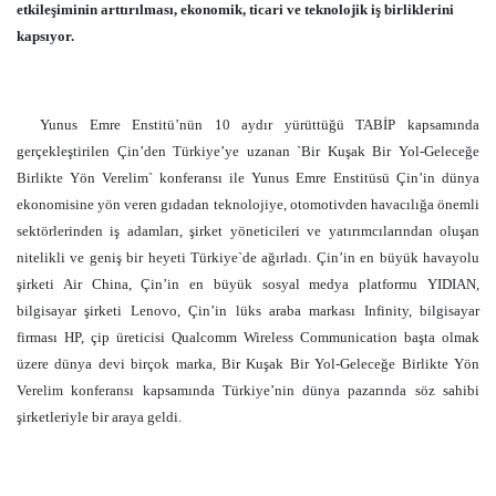
etkileşiminin arttırılması, ekonomik, ticari ve teknolojik iş birliklerini
kapsıyor.
Yunus Emre Enstitü’nün 10 aydır yürüttüğü TABİP kapsamında
gerçekleştirilen Çin’den Türkiye’ye uzanan `Bir Kuşak Bir Yol-Geleceğe
Birlikte Yön Verelim` konferansı ile Yunus Emre Enstitüsü Çin’in dünya
ekonomisine yön veren gıdadan teknolojiye, otomotivden havacılığa önemli
sektörlerinden iş adamları, şirket yöneticileri ve yatırımcılarından oluşan
nitelikli ve geniş bir heyeti Türkiye`de ağırladı. Çin’in en büyük havayolu
şirketi Air China, Çin’in en büyük sosyal medya platformu YIDIAN,
bilgisayar şirketi Lenovo, Çin’in lüks araba markası Infinity, bilgisayar
firması HP, çip üreticisi Qualcomm Wireless Communication başta olmak
üzere dünya devi birçok marka, Bir Kuşak Bir Yol-Geleceğe Birlikte Yön
Verelim konferansı kapsamında Türkiye’nin dünya pazarında söz sahibi
şirketleriyle bir araya geldi.