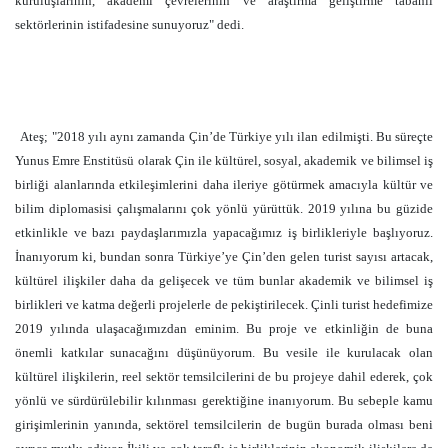
kuruluşlarının, akademi çevrelerinin ve araştırma geliştirme tabanlı
sektörlerinin istifadesine sunuyoruz" dedi.
Ateş; "2018 yılı aynı zamanda Çin’de Türkiye yılı ilan edilmişti. Bu süreçte
Yunus Emre Enstitüsü olarak Çin ile kültürel, sosyal, akademik ve bilimsel iş
birliği alanlarında etkileşimlerini daha ileriye götürmek amacıyla kültür ve
bilim diplomasisi çalışmalarını çok yönlü yürüttük. 2019 yılına bu güzide
etkinlikle ve bazı paydaşlarımızla yapacağımız iş birlikleriyle başlıyoruz.
İnanıyorum ki, bundan sonra Türkiye’ye Çin’den gelen turist sayısı artacak,
kültürel ilişkiler daha da gelişecek ve tüm bunlar akademik ve bilimsel iş
birlikleri ve katma değerli projelerle de pekiştirilecek. Çinli turist hedefimize
2019 yılında ulaşacağımızdan eminim. Bu proje ve etkinliğin de buna
önemli katkılar sunacağını düşünüyorum. Bu vesile ile kurulacak olan
kültürel ilişkilerin, reel sektör temsilcilerini de bu projeye dahil ederek, çok
yönlü ve sürdürülebilir kılınması gerektiğine inanıyorum. Bu sebeple kamu
girişimlerinin yanında, sektörel temsilcilerin de bugün burada olması beni