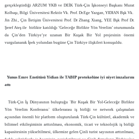
gerçekleştirdiği ARZUM YKB ve DEİK Türk-Çin İşkonseyi Başkanı Murat
Kolbaşı, Bilgi Üniversitesi Rektör Vk. Prof. Dr.Ege Yazgan, YIDIAN Bşk Vk.
Jin Zhi., Çin İletişim Üniversitesi Prof. Dr Zhang Xiang, YEE Bşk Prof Dr.
Şeref Ateş ile birlikte katıldığı ‘Geleceğe Birlikte Yön Verelim’ oturumunda
da Çin’den Türkiye’ye uzanan Bir Kuşak Bir Yol projesinin önemi
vurgulanarak İpek yolundan bugüne Çin Türkiye ilişkileri konuşuldu.
Yunus Emre Enstitüsü Yidian ile TABIP protokolüne iyi niyet imzalarını
attı
Türk-Çin İş Dünyasının buluştuğu `Bir Kuşak Bir Yol-Geleceğe Birlikte
Yön Verelim Konferansı` ülkelerarası iş birliği ve network çalışmaları
açısından önemli bir platform oluşturularak Türk-Çin kültürel, akademik ve
bilimsel etkileşiminin arttırılması, ekonomik, ticari ve teknolojik iş birliği
kapasitesinin yükseltilmesi, ülkemize gelen Çinli turist sayısının arttırılması,