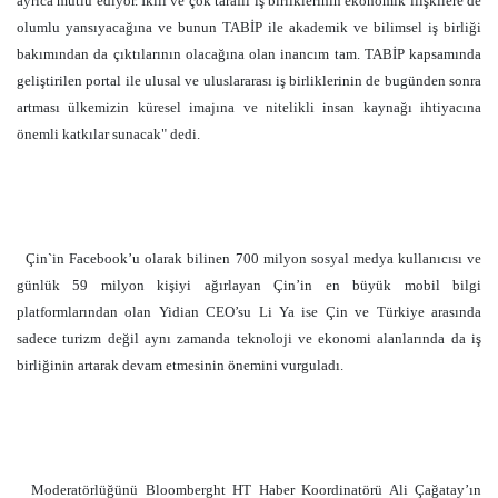
ayrıca mutlu ediyor. İkili ve çok taraflı iş birliklerinin ekonomik ilişkilere de
olumlu yansıyacağına ve bunun TABİP ile akademik ve bilimsel iş birliği
bakımından da çıktılarının olacağına olan inancım tam. TABİP kapsamında
geliştirilen portal ile ulusal ve uluslararası iş birliklerinin de bugünden sonra
artması ülkemizin küresel imajına ve nitelikli insan kaynağı ihtiyacına
önemli katkılar sunacak" dedi.
Çin`in Facebook’u olarak bilinen 700 milyon sosyal medya kullanıcısı ve
günlük 59 milyon kişiyi ağırlayan Çin’in en büyük mobil bilgi
platformlarından olan Yidian CEO’su Li Ya ise Çin ve Türkiye arasında
sadece turizm değil aynı zamanda teknoloji ve ekonomi alanlarında da iş
birliğinin artarak devam etmesinin önemini vurguladı.
Moderatörlüğünü Bloomberght HT Haber Koordinatörü Ali Çağatay’ın