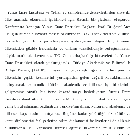
Yunus Emre Enstitüsü ve Yidian ev sahipliğinde gerçekleştirilen zirve iki
ülke arasında ekonomik işbirlikleri için önemli bir platform oluşturdu.
Konferansta konuşan Yunus Emre Enstitüsü Başkanı Prof. Dr Şeref Ateş
‘’Bugün burada dünyanın mesafe bakımından uzak; ancak ticari ve kültürel
bakımdan yakın bir köşesinden gelen, iş dünyasının değerli birçok ismini
ülkemizden güzide kurumlarla ve onların temsilcileriyle buluşturmaktan
büyük mutluluk duyuyoruz. T.C. Cumhurbaşkanlığı himayelerinde Yunus
Emre Enstitüleri olarak yürüttüğümüz, Türkiye Akademik ve Bilimsel İş
Birliği Projesi, (TABİP), bünyesinde gerçekleştirdiğimiz bu buluşma ile
ülkemizin çeşitli kesimlerini yurtdışından gelen değerli konuklarımızla
buluşturarak ekonomik, kültürel, akademik ve bilimsel iş birliklerinin
gelişmesine büyük bir ivme kazandırmayı hedefliyoruz. Yunus Emre
Enstitüsü olarak 46 ülkede 56 Kültür Merkezi yüzlerce irtibat noktası ile çok
geniş bir uluslararası bağlantıyla Türkiye’nin dilini, kültürünü, akademik ve
bilimsel kapasitesini tanıtıyoruz. Bugüne kadar yürüttüğümüz kültür ve
kamu diplomasisi faaliyetlerine bilim diplomasisi faaliyetlerini de eklemiş
bulunuyoruz. Bu kapsamda küresel ağımızı ülkemizin milli kurum ve