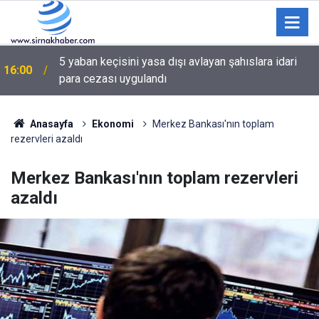
5 yaban keçisini yasa dışı avlayan şahıslara idari
16:00
para cezası uygulandı
Suriyelilerin gönüllü geri dönüş yoğunluğu devam
15:00
ediyor
Anasayfa
Ekonomi
Merkez Bankası'nın toplam
rezervleri azaldı
Merkez Bankası'nın toplam rezervleri
azaldı