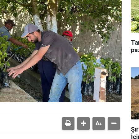
Ta
pa
Şı
İç