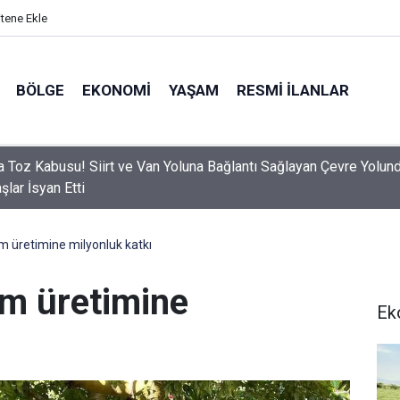
itene Ekle
BÖLGE
EKONOMI
YAŞAM
RESMI İLANLAR
ta yerel basına can suyu: 9 aylık istihdam desteği başlıyor
m üretimine milyonluk katkı
üm üretimine
Ek