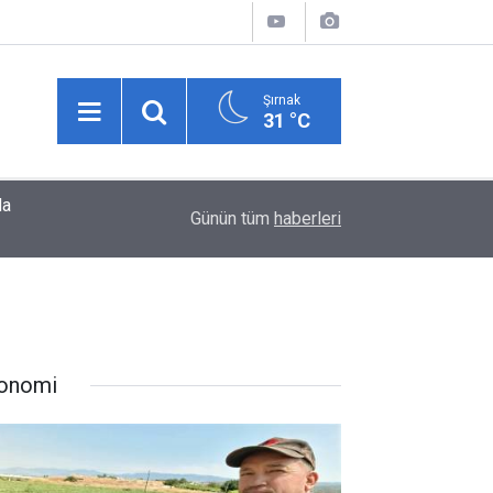
Şırnak
31 °C
Şırnak Üniversitesi’nden Dikkat Çeken Araştırma:
17:43
Günün tüm
haberleri
Etkilenebilir
onomi