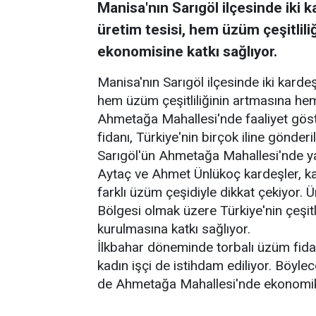
Manisa'nın Sarıgöl ilçesinde iki 
üretim tesisi, hem üzüm çeşitlil
ekonomisine katkı sağlıyor.
Manisa'nın Sarıgöl ilçesinde iki karde
hem üzüm çeşitliliğinin artmasına he
Ahmetağa Mahallesi'nde faaliyet göst
fidanı, Türkiye'nin birçok iline gönderil
Sarıgöl'ün Ahmetağa Mahallesi'nde ya
Aytaç ve Ahmet Ünlükoç kardeşler, kapa
farklı üzüm çeşidiyle dikkat çekiyor. Ü
Bölgesi olmak üzere Türkiye'nin çeşitli
kurulmasına katkı sağlıyor.
İlkbahar döneminde torbalı üzüm fidan
kadın işçi de istihdam ediliyor. Böyl
de Ahmetağa Mahallesi'nde ekonomik h