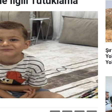
 İlgili Tutuklama
Şı
Yo
Yo