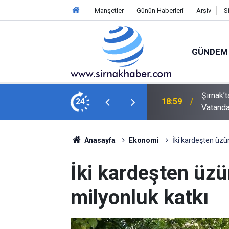
Manşetler
Günün Haberleri
Arşiv
S
GÜNDEM
Van Yoluna Bağlantı Sağlayan Çevre Yolunda
24
18:20
Şırnak'
Anasayfa
Ekonomi
İki kardeşten üzü
İki kardeşten üz
milyonluk katkı