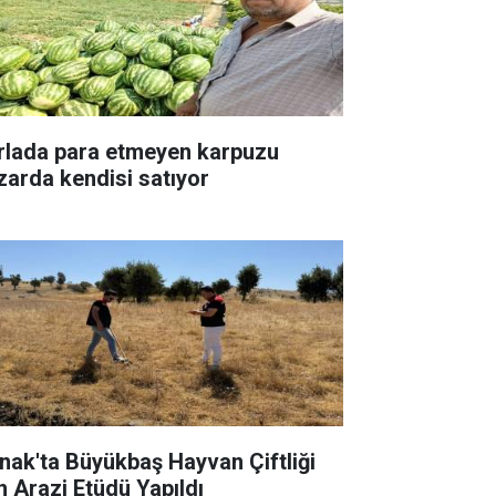
rlada para etmeyen karpuzu
zarda kendisi satıyor
rnak'ta Büyükbaş Hayvan Çiftliği
in Arazi Etüdü Yapıldı