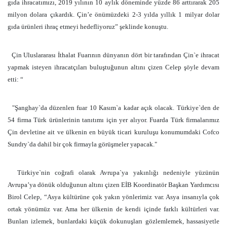
gıda ihracatımızı, 2019 yılının 10 aylık döneminde yüzde 86 arttırarak 205
milyon dolara çıkardık. Çin’e önümüzdeki 2-3 yılda yıllık 1 milyar dolar
gıda ürünleri ihraç etmeyi hedefliyoruz” şeklinde konuştu.
Çin Uluslararası İthalat Fuarının dünyanın dört bir tarafından Çin`e ihracat
yapmak isteyen ihracatçıları buluştuğunun altını çizen Celep şöyle devam
etti: “
"Şanghay`da düzenlen fuar 10 Kasım`a kadar açık olacak. Türkiye`den de
54 firma Türk ürünlerinin tanıtımı için yer alıyor. Fuarda Türk firmalarımız
Çin devletine ait ve ülkenin en büyük ticari kuruluşu konumumdaki Cofco
Sundry`da dahil bir çok firmayla görüşmeler yapacak."
Türkiye`nin coğrafi olarak Avrupa`ya yakınlığı nedeniyle yüzünün
Avrupa’ya dönük olduğunun altını çizen EİB Koordinatör Başkan Yardımcısı
Birol Celep, “Asya kültürüne çok yakın yönlerimiz var. Asya insanıyla çok
ortak yönümüz var. Ama her ülkenin de kendi içinde farklı kültürleri var.
Bunları izlemek, bunlardaki küçük dokunuşları gözlemlemek, hassasiyetle