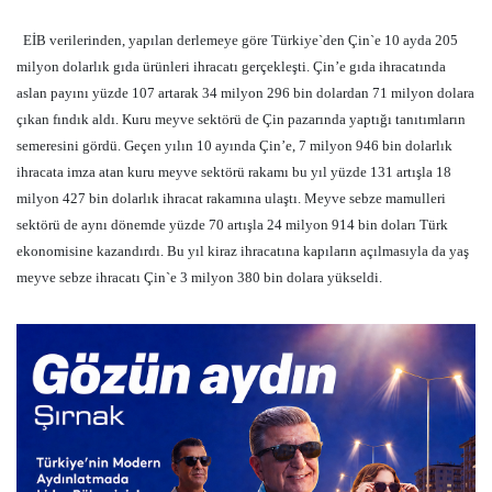
EİB verilerinden, yapılan derlemeye göre Türkiye`den Çin`e 10 ayda 205
milyon dolarlık gıda ürünleri ihracatı gerçekleşti. Çin’e gıda ihracatında
aslan payını yüzde 107 artarak 34 milyon 296 bin dolardan 71 milyon dolara
çıkan fındık aldı. Kuru meyve sektörü de Çin pazarında yaptığı tanıtımların
semeresini gördü. Geçen yılın 10 ayında Çin’e, 7 milyon 946 bin dolarlık
ihracata imza atan kuru meyve sektörü rakamı bu yıl yüzde 131 artışla 18
milyon 427 bin dolarlık ihracat rakamına ulaştı. Meyve sebze mamulleri
sektörü de aynı dönemde yüzde 70 artışla 24 milyon 914 bin doları Türk
ekonomisine kazandırdı. Bu yıl kiraz ihracatına kapıların açılmasıyla da yaş
meyve sebze ihracatı Çin`e 3 milyon 380 bin dolara yükseldi.