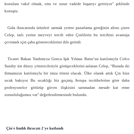
konulara vakıf olmak, orta ve uzun vadede başarıyı getiriyor" şeklinde
konuştu.
Gıda ihracatında ürünleri satmak yerine pazarlama gereğinin altını çizen
Celep, tatlı yerine meyveyi tercih eden Çinlilerin bu tercihini avantaja
çevirmek için çaba göstereceklerini dile getirdi.
Ticaret Bakan Yardımcısı Gonca Işık Yılmaz Batur’un katılımıyla Cofco
Sundry üst düzey yöneticileriyle görüşeceklerini anlatan Celep, “Burada iki
firmamızın katılımıyla bir imza töreni olacak. Ülke olarak artık Çin bize
sıcak bakıyor. Bu sıcaklığı biz geçmiş Avrupa tecrübelerine göre daha
profesyonelce götürüp güven ilişkisini sarsmadan mesafe kat etme
zorunluluğumuz var" değerlendirmesinde bulundu.
Çin`e fındık ihracatı 2`ye katlandı