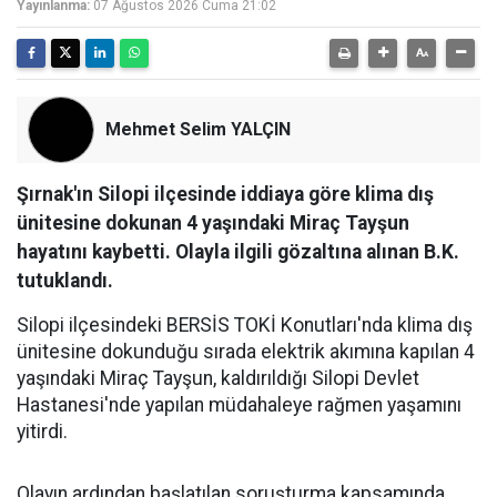
Yayınlanma:
07 Ağustos 2026 Cuma 21:02
Mehmet Selim YALÇIN
Şırnak'ın Silopi ilçesinde iddiaya göre klima dış
ünitesine dokunan 4 yaşındaki Miraç Tayşun
hayatını kaybetti. Olayla ilgili gözaltına alınan B.K.
tutuklandı.
Silopi ilçesindeki BERSİS TOKİ Konutları'nda klima dış
ünitesine dokunduğu sırada elektrik akımına kapılan 4
yaşındaki Miraç Tayşun, kaldırıldığı Silopi Devlet
Hastanesi'nde yapılan müdahaleye rağmen yaşamını
yitirdi.
Olayın ardından başlatılan soruşturma kapsamında