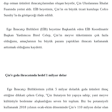
dışı orman ürünleri ihracatçılarından oluşan heyetle, Çin Uluslararası İthalat
Fuarında yerini aldı. EİB heyetinin, Çin’in en büyük ticari kuruluşu Cofco
Sundry`la da görüşeceği ifade edildi.
Ege İhracatçı Birlikleri (EİB) heyetine Başkanlık eden EİB Koordinatör
Başkan Yardımcısı Birol Celep, Çin’in meyve tüketiminin çok fazla
olduğunu, amaçlarının bu büyük pazara yaptıkları ihracatı katlanarak
arttırmak olduğunu kaydetti.
Çin’e gıda ihracatında hedef 1 milyar dolar
Ege İhracatçı Birliklerinin yıllık 5 milyar dolarlık gıda ürünleri ihraç
ettiğine dikkati çeken Celep, "Çin frutaryen bir yapıya sahip; yani meyve
kültürüyle beslenme alışkanlığını seven bir toplum. Biz bu potansiyeli
kullanarak 2018 yılının ocak-ekim döneminde Çin’e 110 milyon dolar olan