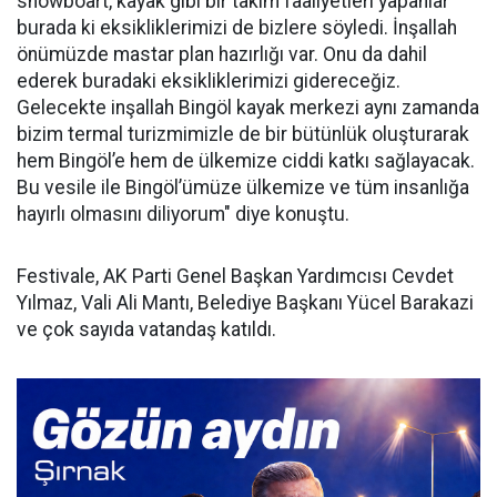
snowboart, kayak gibi bir takım faaliyetleri yapanlar
burada ki eksikliklerimizi de bizlere söyledi. İnşallah
önümüzde mastar plan hazırlığı var. Onu da dahil
ederek buradaki eksikliklerimizi gidereceğiz.
Gelecekte inşallah Bingöl kayak merkezi aynı zamanda
bizim termal turizmimizle de bir bütünlük oluşturarak
hem Bingöl’e hem de ülkemize ciddi katkı sağlayacak.
Bu vesile ile Bingöl’ümüze ülkemize ve tüm insanlığa
hayırlı olmasını diliyorum" diye konuştu.
Festivale, AK Parti Genel Başkan Yardımcısı Cevdet
Yılmaz, Vali Ali Mantı, Belediye Başkanı Yücel Barakazi
ve çok sayıda vatandaş katıldı.