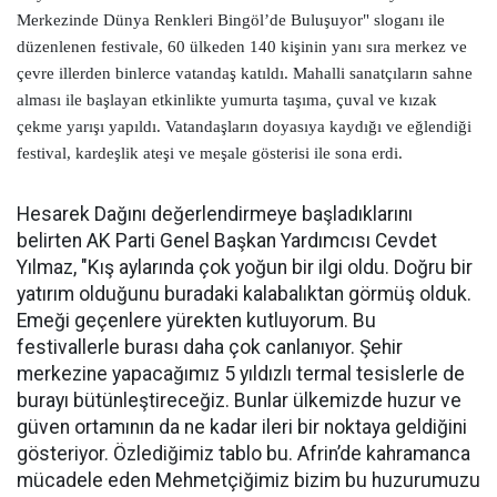
Merkezinde Dünya Renkleri Bingöl’de Buluşuyor" sloganı ile
düzenlenen festivale, 60 ülkeden 140 kişinin yanı sıra merkez ve
çevre illerden binlerce vatandaş katıldı. Mahalli sanatçıların sahne
alması ile başlayan etkinlikte yumurta taşıma, çuval ve kızak
çekme yarışı yapıldı. Vatandaşların doyasıya kaydığı ve eğlendiği
festival, kardeşlik ateşi ve meşale gösterisi ile sona erdi.
Hesarek Dağını değerlendirmeye başladıklarını
belirten AK Parti Genel Başkan Yardımcısı Cevdet
Yılmaz, "Kış aylarında çok yoğun bir ilgi oldu. Doğru bir
yatırım olduğunu buradaki kalabalıktan görmüş olduk.
Emeği geçenlere yürekten kutluyorum. Bu
festivallerle burası daha çok canlanıyor. Şehir
merkezine yapacağımız 5 yıldızlı termal tesislerle de
burayı bütünleştireceğiz. Bunlar ülkemizde huzur ve
güven ortamının da ne kadar ileri bir noktaya geldiğini
gösteriyor. Özlediğimiz tablo bu. Afrin’de kahramanca
mücadele eden Mehmetçiğimiz bizim bu huzurumuzu