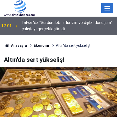
Tatvan’da "Sürdürülebilir turizm ve dijital dönüşüm"
17:01
çalıştayı gerçekleştirildi
Cudi Dağı Sefinede 40 Yıl Sonra İlk Defa Hutbe ve
17:00
Cuma Namazı
Anasayfa
Ekonomi
Altın'da sert yükseliş!
Altın'da sert yükseliş!