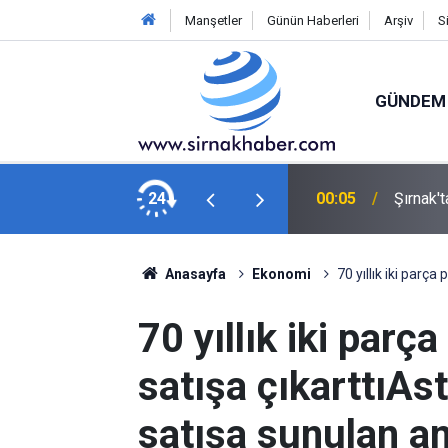
Manşetler
Günün Haberleri
Arşiv
S
GÜNDEM
kaza: 12 yaralı
24
00:05
Şırnak'
Anasayfa
Ekonomi
70 yıllık iki parç
70 yıllık iki parç
satışa çıkarttıAs
satışa sunulan a