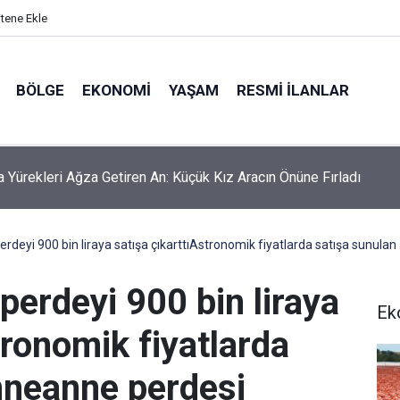
itene Ekle
BÖLGE
EKONOMI
YAŞAM
RESMI İLANLAR
ta Yürekleri Ağza Getiren An: Küçük Kız Aracın Önüne Fırladı
a perdeyi 900 bin liraya satışa çıkarttıAstronomik fiyatlarda satışa sunula
a perdeyi 900 bin liraya
Ek
tronomik fiyatlarda
nneanne perdesi