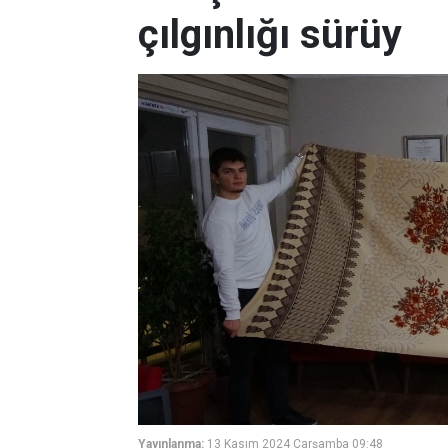
çılgınlığı sürüy
Yayınlanma:
13 Kasım 2024 Çarşamba 09:48