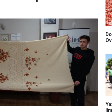
Do
Ov
Ya
li