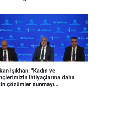
kan Işıkhan: "Kadın ve
nçlerimizin ihtiyaçlarına daha
kin çözümler sunmayı
defliyoruz"