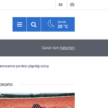
Şırnak
25 °C
23:00
Yazın serinlerken diş sağlığınızı tehlikeye atma
Günün tüm
haberleri
n anneanne perdesi çılgınlığı sürüy
onomi