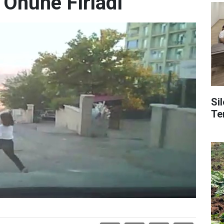
 Önüne Fırladı
Si
Tem