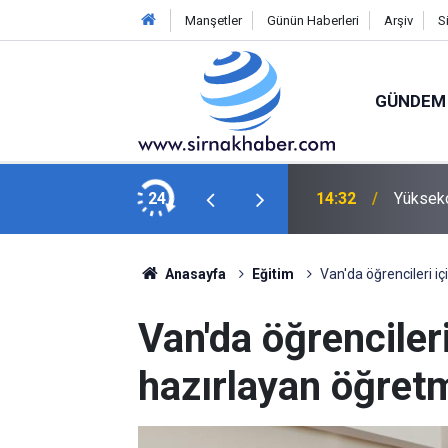
Manşetler
Günün Haberleri
Arşiv
S
GÜNDEM
er açıyor
24
14:32
Yükseko
Anasayfa
Eğitim
Van'da öğrencileri i
Van'da öğrencileri
hazırlayan öğret