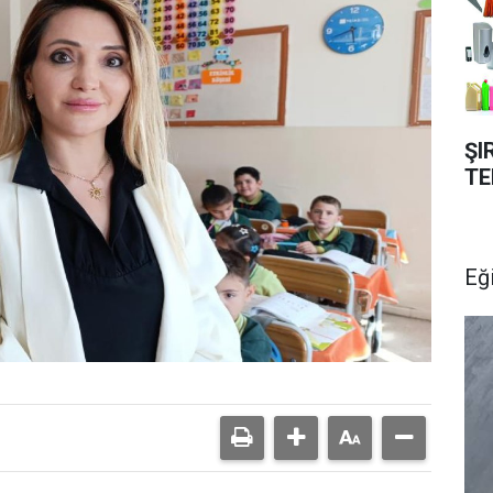
ŞI
TE
Eğ