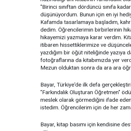
"Birinci sınıftan dördüncü sınıfa kad
düşünüyordum. Bunun için en iyi hediy
Kafamda tasarlamaya başladım, kahram
dedim. Öğrencilerimin birbirlerinin hi
hikayemizi yazmaya karar verdim. Kita
itibaren hissettiklerimize ve düşüncel
yazdığım bir öğüt niteliğinde yazıya d
fotoğraflarına da kitabımızda yer verd
Mezun olduktan sonra da ara ara öğr
Bayar, Türkiye'de ilk defa gerçekleştir
"Farkındalık Oluşturan Öğretmen" ödül
meslek olarak görmediğini ifade eden
istedim. Öğrencilerim için de her zam
Bayar, kitap basımı için kendisine de