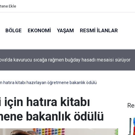
itene Ekle
BÖLGE
EKONOMI
YAŞAM
RESMI İLANLAR
va'da kavurucu sıcağa rağmen buğday hasadı mesaisi sürüyor
çin hatıra kitabı hazırlayan öğretmene bakanlık ödülü
 için hatıra kitabı
Re
mene bakanlık ödülü