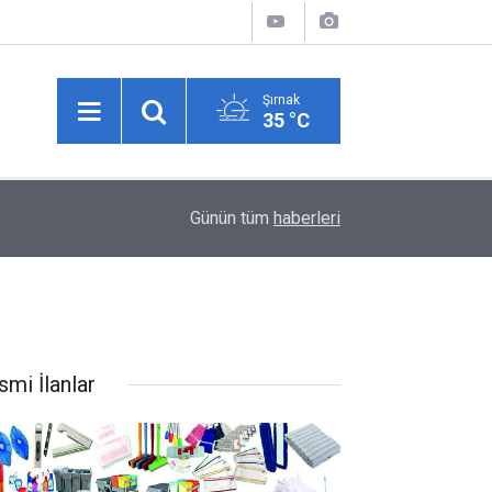
Şırnak
35 °C
14:12
Şırnak'ta Köylere Büyük Hizmet: Geleneksel Tand
Günün tüm
haberleri
smi İlanlar