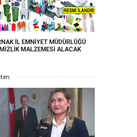
RNAK İL EMNİYET MÜDÜRLÜĞÜ
MİZLİK MALZEMESİ ALACAK
itim