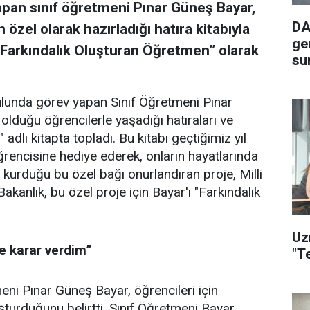
apan sınıf öğretmeni Pınar Güneş Bayar,
DA
 özel olarak hazırladığı hatıra kitabıyla
ge
 “Farkındalık Oluşturan Öğretmen” olarak
su
ulunda görev yapan Sınıf Öğretmeni Pınar
 olduğu öğrencilerle yaşadığı hatıraları ve
adlı kitapta topladı. Bu kitabı geçtiğimiz yıl
rencisine hediye ederek, onların hayatlarında
e kurduğu bu özel bağı onurlandıran proje, Milli
Bakanlık, bu özel proje için Bayar'ı "Farkındalık
Uz
ne karar verdim”
"T
ni Pınar Güneş Bayar, öğrencileri için
luşturduğunu belirtti. Sınıf Öğretmeni Bayar,