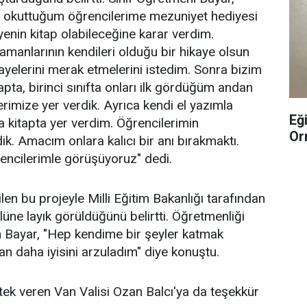
ar okuttuğum öğrencilerime mezuniyet hediyesi
enin kitap olabileceğine karar verdim.
anlarının kendileri olduğu bir hikaye olsun
kayelerini merak etmelerini istedim. Sonra bizim
pta, birinci sınıfta onları ilk gördüğüm andan
erimize yer verdik. Ayrıca kendi el yazımla
Eğ
a kitapta yer verdim. Öğrencilerimin
Or
ik. Amacım onlara kalıcı bir anı bırakmaktı.
encilerimle görüşüyoruz" dedi.
ilen bu projeyle Milli Eğitim Bakanlığı tarafından
üne layık görüldüğünü belirtti. Öğretmenliği
 Bayar, "Hep kendime bir şeyler katmak
an daha iyisini arzuladım" diye konuştu.
stek veren Van Valisi Ozan Balcı'ya da teşekkür