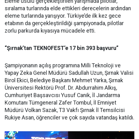
Eleme usulü gerçekleştirilen yarışmada pilotlar,
sıralama turlarında elde ettikleri derecelerin ardından
eleme turlarında yarışıyor. Türkiye’de ilk kez gece
etabının da gerçekleştirildiği şampiyonada, pilotlar
zorlu parkurda kıyasıya mücadele etti.
“Şırnak’tan TEKNOFEST’e 17 bin 393 başvuru”
Şampiyonanın açılış programına Milli Teknoloji ve
Yapay Zeka Genel Müdürü Sadullah Uzun, Şırnak Valisi
Birol Ekici, Belediye Başkanı Mehmet Yarka, Şırnak
Üniversitesi Rektörü Prof. Dr. Abdurrahim Alkış,
Cumhuriyet Başsavcısı Yusuf Canik, İl Jandarma
Komutanı Tümgeneral Zafer Tombul, İl Emniyet
Müdürü Volkan Sazak, T3 Vakfı Şırnak İl Temsilcisi
Rukiye Asan, öğrenciler ve çok sayıda vatandaş katıldı.