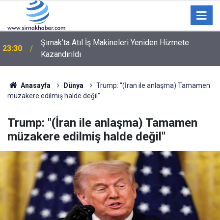
Ford Trucks ve IVECO'nun yeni nesil kabin
23:27
projesinde yeni bir dönemin kapısı aralanıyor
Anasayfa
Dünya
Trump: "(İran ile anlaşma) Tamamen
müzakere edilmiş halde değil"
Trump: "(İran ile anlaşma) Tamamen
müzakere edilmiş halde değil"