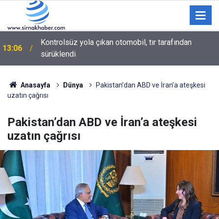
Kontrolsüz yola çıkan otomobil, tır tarafından
13:06
sürüklendi
Şırnak’ta Şifa Kaynağı Nasrava Kaplıcaları
12:13
Bakımsızlığa Terk Edildi
Anasayfa
Dünya
Pakistan’dan ABD ve İran’a ateşkesi
uzatın çağrısı
Pakistan’dan ABD ve İran’a ateşkesi
uzatın çağrısı