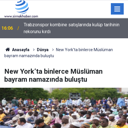
15:10
Cizre’de "Temiz Kent" Seferberliği
Anasayfa
Dünya
New York’ta binlerce Müslüman
bayram namazında buluştu
New York’ta binlerce Müslüman
bayram namazında buluştu