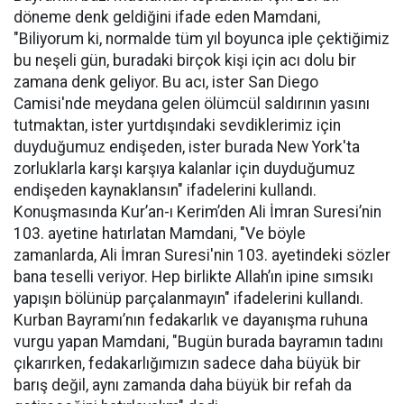
döneme denk geldiğini ifade eden Mamdani,
"Biliyorum ki, normalde tüm yıl boyunca iple çektiğimiz
bu neşeli gün, buradaki birçok kişi için acı dolu bir
zamana denk geliyor. Bu acı, ister San Diego
Camisi'nde meydana gelen ölümcül saldırının yasını
tutmaktan, ister yurtdışındaki sevdiklerimiz için
duyduğumuz endişeden, ister burada New York'ta
zorluklarla karşı karşıya kalanlar için duyduğumuz
endişeden kaynaklansın" ifadelerini kullandı.
Konuşmasında Kur’an-ı Kerim’den Ali İmran Suresi’nin
103. ayetine hatırlatan Mamdani, "Ve böyle
zamanlarda, Ali İmran Suresi'nin 103. ayetindeki sözler
bana teselli veriyor. Hep birlikte Allah’ın ipine sımsıkı
yapışın bölünüp parçalanmayın" ifadelerini kullandı.
Kurban Bayramı’nın fedakarlık ve dayanışma ruhuna
vurgu yapan Mamdani, "Bugün burada bayramın tadını
çıkarırken, fedakarlığımızın sadece daha büyük bir
barış değil, aynı zamanda daha büyük bir refah da