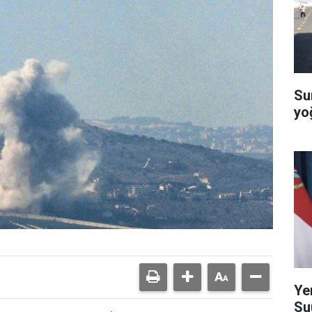
Su
yo
Ye
Su