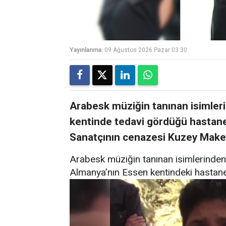
Yayınlanma:
09 Ağustos 2026 Pazar 03:30
Arabesk müziğin tanınan isimler
kentinde tedavi gördüğü hastane
Sanatçının cenazesi Kuzey Maked
Arabesk müziğin tanınan isimlerinden
Almanya’nın Essen kentindeki hastane