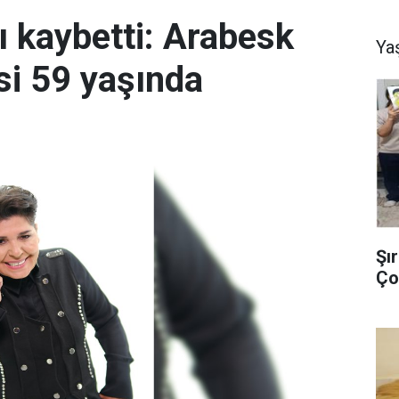
ı kaybetti: Arabesk
Ya
si 59 yaşında
Şı
Ço