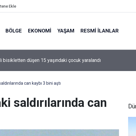
itene Ekle
BÖLGE
EKONOMI
YAŞAM
RESMI İLANLAR
ta Atıl İş Makineleri Yeniden Hizmete Kazandırıldı
saldırılarında can kaybı 3 bini aştı
aki saldırılarında can
Dü