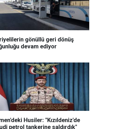
riyelilerin gönüllü geri dönüş
ğunluğu devam ediyor
men'deki Husiler: "Kızıldeniz'de
udi petrol tankerine saldırdık"