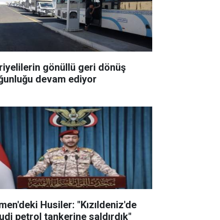
riyelilerin gönüllü geri dönüş
ğunluğu devam ediyor
men'deki Husiler: "Kızıldeniz'de
udi petrol tankerine saldırdık"