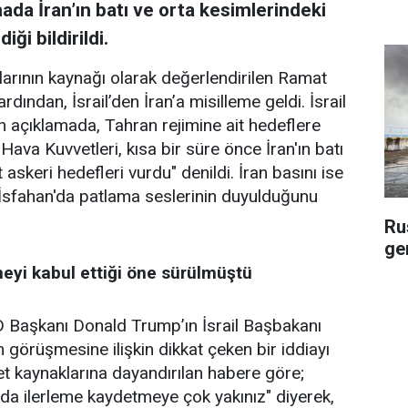
ada İran’ın batı ve orta kesimlerindeki
ği bildirildi.
ırılarının kaynağı olarak değerlendirilen Ramat
ından, İsrail’den İran’a misilleme geldi. İsrail
n açıklamada, Tahran rejimine ait hedeflere
l Hava Kuvvetleri, kısa bir süre önce İran'ın batı
 askeri hedefleri vurdu" denildi. İran basını ise
 İsfahan'da patlama seslerinin duyulduğunu
Ru
gem
eyi kabul ettiği öne sürülmüştü
 Başkanı Donald Trump’ın İsrail Başbakanı
 görüşmesine ilişkin dikkat çeken bir iddiayı
 kaynaklarına dayandırılan habere göre;
da ilerleme kaydetmeye çok yakınız" diyerek,