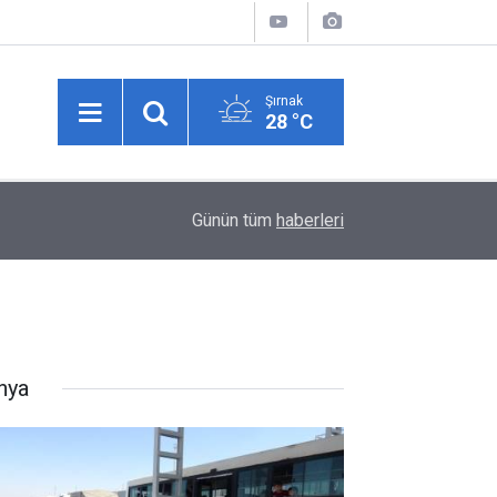
Şırnak
28 °C
01:05
Kırıkkale'de uyuşturucu operasyonu: 25 yaşındak
Günün tüm
haberleri
nya