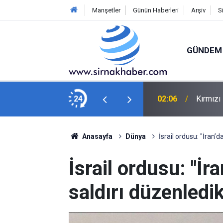
Manşetler
Günün Haberleri
Arşiv
S
GÜNDEM
besk müziğin güçlü sesi 59 yaşında yaşamını
24
02:06
Kırmızı
Anasayfa
Dünya
İsrail ordusu: "İran’d
İsrail ordusu: "İr
saldırı düzenledik