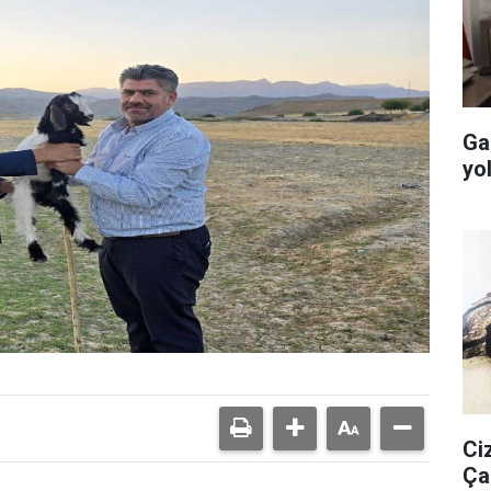
Ga
yo
Ci
Ça