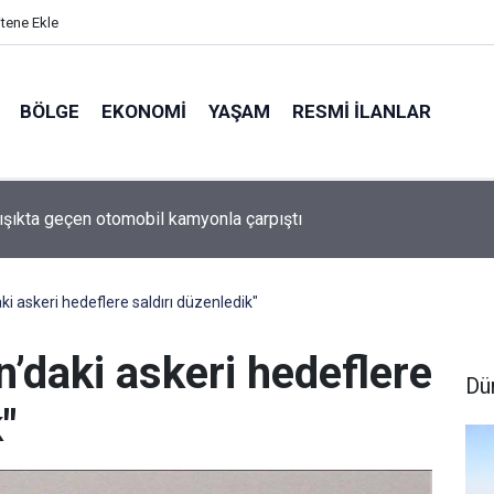
itene Ekle
BÖLGE
EKONOMI
YAŞAM
RESMI İLANLAR
 ışıkta geçen otomobil kamyonla çarpıştı
aki askeri hedeflere saldırı düzenledik"
an’daki askeri hedeflere
Dü
"