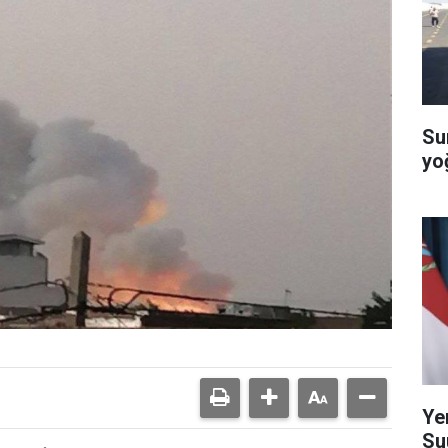
Su
yo
Ye
Su