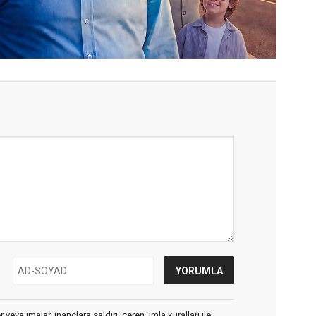
veya imalar, inançlara saldırı içeren, imla kuralları ile