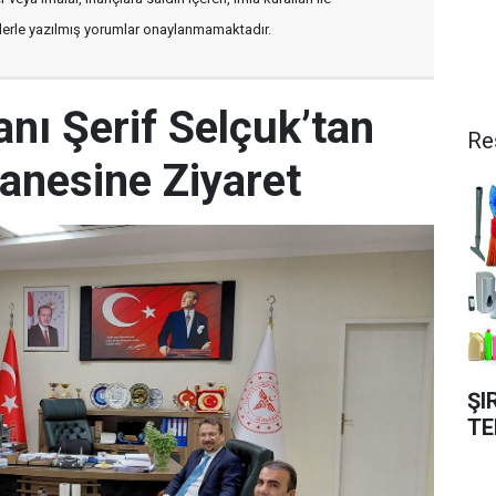
flerle yazılmış yorumlar onaylanmamaktadır.
anı Şerif Selçuk’tan
Re
anesine Ziyaret
ŞI
TE