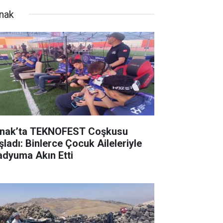
rnak
rnak’ta TEKNOFEST Coşkusu
şladı: Binlerce Çocuk Aileleriyle
adyuma Akın Etti