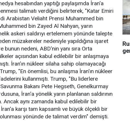
edya hesabından yaptığı paylaşımda İran'a
lenmesi talimatı verdiğini belirterek, "Katar Emiri
di Arabistan Veliaht Prensi Muhammed bin
Muhammed bin Zayed Al Nahyan, yarın
nelik askeri saldırıyı ertelemem yönünde talepte
eden müzakereler nedeniyle yapıldığına işaret
Ru
e bunun nedeni, ABD'nin yanı sıra Orta
gem
keler açısından kabul edilebilir bir anlaşmaya
mıştı. İran’ın nükleer silaha sahip olamayacağı
Trump, "En önemlisi, bu anlaşma İran'ın nükleer
adelerini kullanmıştı. Trump, "Bu liderlere
Savunma Bakanı Pete Hegseth, Genelkurmay
suna, İran'a yönelik yarın planlanan saldırının
. Ancak aynı zamanda kabul edilebilir bir
an'a karşı tam kapsamlı ve büyük ölçekli bir
r olunması yönünde de talimat verdim" demişti.