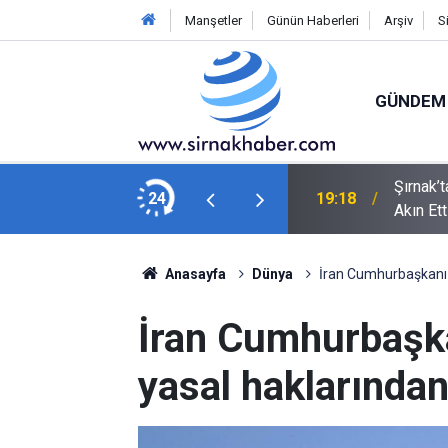
Manşetler
Günün Haberleri
Arşiv
S
GÜNDEM
Şırnak’
i park sayısını 696'ya çıkardık"
24
19:18
Akın Ett
Anasayfa
Dünya
İran Cumhurbaşkanı 
İran Cumhurbaşka
yasal haklarından