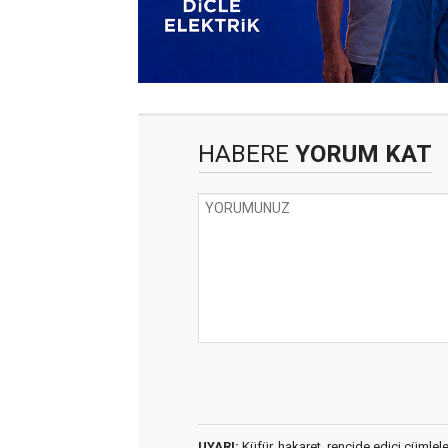
HABERE
YORUM KAT
UYARI:
Küfür, hakaret, rencide edici cümleler 