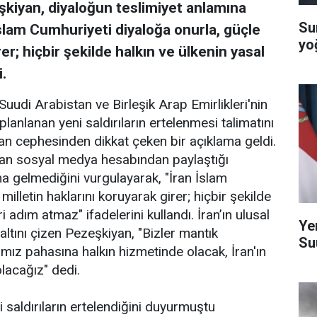
iyan, diyaloğun teslimiyet anlamına
Su
İslam Cumhuriyeti diyaloğa onurla, güçle
yo
rer; hiçbir şekilde halkın ve ülkenin yasal
.
udi Arabistan ve Birleşik Arap Emirlikleri'nin
planlanan yeni saldırıların ertelenmesi talimatını
an cephesinden dikkat çeken bir açıklama geldi.
n sosyal medya hesabından paylaştığı
a gelmediğini vurgulayarak, "İran İslam
illetin haklarını koruyarak girer; hiçbir şekilde
i adım atmaz" ifadelerini kullandı. İran’ın ulusal
Ye
n altını çizen Pezeşkiyan, "Bizler mantık
Su
ız pahasına halkın hizmetinde olacak, İran'ın
lacağız" dedi.
 saldırıların ertelendiğini duyurmuştu