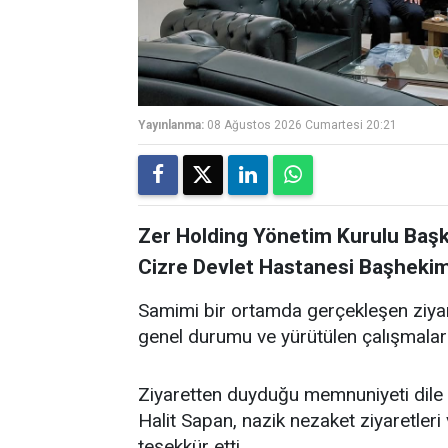
Yayınlanma:
08 Ağustos 2026 Cumartesi 20:21
Zer Holding Yönetim Kurulu Başkan
Cizre Devlet Hastanesi Başhekimi
Samimi bir ortamda gerçekleşen ziyare
genel durumu ve yürütülen çalışmalar
Ziyaretten duyduğu memnuniyeti dile 
Halit Sapan, nazik nezaket ziyaretleri v
teşekkür etti.