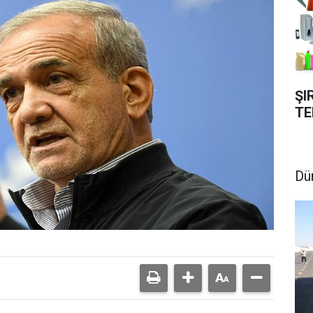
ŞI
TE
Dü