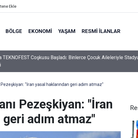
itene Ekle
BÖLGE
EKONOMI
YAŞAM
RESMI İLANLAR
ta TEKNOFEST Coşkusu Başladı: Binlerce Çocuk Aileleriyle Stad
i
Pezeşkiyan: "İran yasal haklarından geri adım atmaz"
nı Pezeşkiyan: "İran
Re
 geri adım atmaz"