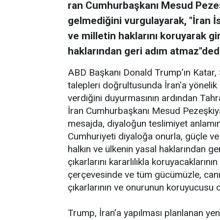
ran Cumhurbaşkanı Mesud Pezeşk
gelmediğini vurgulayarak, "İran 
ve milletin haklarını koruyarak gi
haklarından geri adım atmaz"dedi
ABD Başkanı Donald Trump’ın Katar, Su
talepleri doğrultusunda İran'a yönelik 
verdiğini duyurmasının ardından Tahr
İran Cumhurbaşkanı Mesud Pezeşkiya
mesajda, diyaloğun teslimiyet anlamın
Cumhuriyeti diyaloğa onurla, güçle ve m
halkın ve ülkenin yasal haklarından ger
çıkarlarını kararlılıkla koruyacaklarını
çerçevesinde ve tüm gücümüzle, canım
çıkarlarının ve onurunun koruyucusu o
Trump, İran’a yapılması planlanan yeni