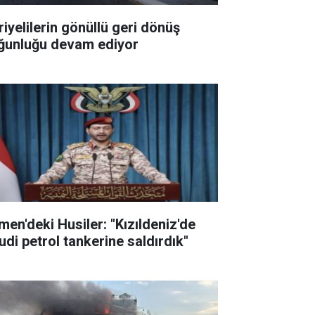
riyelilerin gönüllü geri dönüş
ğunluğu devam ediyor
men'deki Husiler: "Kızıldeniz'de
udi petrol tankerine saldırdık"