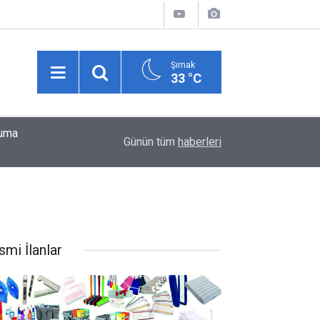
Şırnak
33 °C
yuma
18:46
GSM şebekesi çekmeyince, telsiz sistemiyle h
Günün tüm
haberleri
smi İlanlar