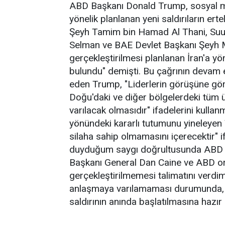
ABD Başkanı Donald Trump, sosyal m
yönelik planlanan yeni saldırıların erte
Şeyh Tamim bin Hamad Al Thani, Suu
Selman ve BAE Devlet Başkanı Şeyh 
gerçekleştirilmesi planlanan İran'a yö
bulundu" demişti. Bu çağrının devam 
eden Trump, "Liderlerin görüşüne gör
Doğu'daki ve diğer bölgelerdeki tüm ül
varılacak olmasıdır" ifadelerini kullan
yönündeki kararlı tutumunu yineleyen 
silaha sahip olmamasını içerecektir" if
duyduğum saygı doğrultusunda ABD 
Başkanı General Dan Caine ve ABD ordu
gerçekleştirilmemesi talimatını verdim
anlaşmaya varılamaması durumunda, İr
saldırının anında başlatılmasına hazı