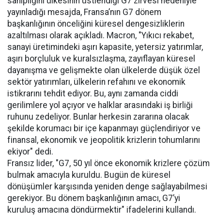
sahipliğini ülkesinin üstlendiği G7 zirvesi nedeniyle
yayınladığı mesajda, Fransa’nın G7 dönem
başkanlığının önceliğini küresel dengesizliklerin
azaltılması olarak açıkladı. Macron, "Yıkıcı rekabet,
sanayi üretimindeki aşırı kapasite, yetersiz yatırımlar,
aşırı borçluluk ve kuralsızlaşma, zayıflayan küresel
dayanışma ve gelişmekte olan ülkelerde düşük özel
sektör yatırımları, ülkelerin refahını ve ekonomik
istikrarını tehdit ediyor. Bu, aynı zamanda ciddi
gerilimlere yol açıyor ve halklar arasındaki iş birliği
ruhunu zedeliyor. Bunlar herkesin zararına olacak
şekilde korumacı bir içe kapanmayı güçlendiriyor ve
finansal, ekonomik ve jeopolitik krizlerin tohumlarını
ekiyor" dedi.
Fransız lider, "G7, 50 yıl önce ekonomik krizlere çözüm
bulmak amacıyla kuruldu. Bugün de küresel
dönüşümler karşısında yeniden denge sağlayabilmesi
gerekiyor. Bu dönem başkanlığının amacı, G7’yi
kuruluş amacına döndürmektir" ifadelerini kullandı.