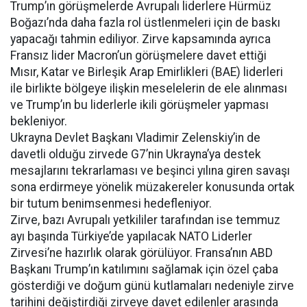
Trump’ın görüşmelerde Avrupalı liderlere Hürmüz
Boğazı’nda daha fazla rol üstlenmeleri için de baskı
yapacağı tahmin ediliyor. Zirve kapsamında ayrıca
Fransız lider Macron’un görüşmelere davet ettiği
Mısır, Katar ve Birleşik Arap Emirlikleri (BAE) liderleri
ile birlikte bölgeye ilişkin meselelerin de ele alınması
ve Trump’ın bu liderlerle ikili görüşmeler yapması
bekleniyor.
Ukrayna Devlet Başkanı Vladimir Zelenskiy’in de
davetli olduğu zirvede G7’nin Ukrayna’ya destek
mesajlarını tekrarlaması ve beşinci yılına giren savaşı
sona erdirmeye yönelik müzakereler konusunda ortak
bir tutum benimsenmesi hedefleniyor.
Zirve, bazı Avrupalı yetkililer tarafından ise temmuz
ayı başında Türkiye’de yapılacak NATO Liderler
Zirvesi’ne hazırlık olarak görülüyor. Fransa’nın ABD
Başkanı Trump’ın katılımını sağlamak için özel çaba
gösterdiği ve doğum günü kutlamaları nedeniyle zirve
tarihini değiştirdiği zirveye davet edilenler arasında