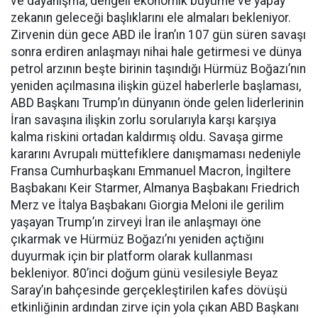
ve dayanışma, dengeli ekonomik büyüme ve yapay
zekanın geleceği başlıklarını ele almaları bekleniyor.
Zirvenin dün gece ABD ile İran’ın 107 gün süren savaşı
sonra erdiren anlaşmayı nihai hale getirmesi ve dünya
petrol arzının beşte birinin taşındığı Hürmüz Boğazı’nın
yeniden açılmasına ilişkin güzel haberlerle başlaması,
ABD Başkanı Trump’ın dünyanın önde gelen liderlerinin
İran savaşına ilişkin zorlu sorularıyla karşı karşıya
kalma riskini ortadan kaldırmış oldu. Savaşa girme
kararını Avrupalı müttefiklere danışmaması nedeniyle
Fransa Cumhurbaşkanı Emmanuel Macron, İngiltere
Başbakanı Keir Starmer, Almanya Başbakanı Friedrich
Merz ve İtalya Başbakanı Giorgia Meloni ile gerilim
yaşayan Trump’ın zirveyi İran ile anlaşmayı öne
çıkarmak ve Hürmüz Boğazı’nı yeniden açtığını
duyurmak için bir platform olarak kullanması
bekleniyor. 80’inci doğum günü vesilesiyle Beyaz
Saray’ın bahçesinde gerçekleştirilen kafes dövüşü
etkinliğinin ardından zirve için yola çıkan ABD Başkanı