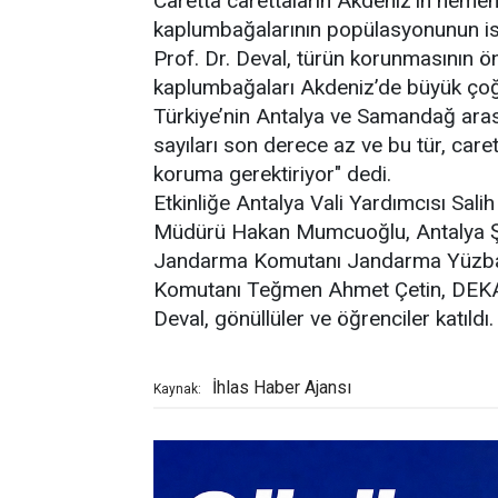
Caretta carettaların Akdeniz’in hemen 
kaplumbağalarının popülasyonunun ise
Prof. Dr. Deval, türün korunmasının ön
kaplumbağaları Akdeniz’de büyük çoğun
Türkiye’nin Antalya ve Samandağ arası
sayıları son derece az ve bu tür, care
koruma gerektiriyor" dedi.
Etkinliğe Antalya Vali Yardımcısı Sal
Müdürü Hakan Mumcuoğlu, Antalya Şu
Jandarma Komutanı Jandarma Yüzbaş
Komutanı Teğmen Ahmet Çetin, DEKAF
Deval, gönüllüler ve öğrenciler katıldı.
İhlas Haber Ajansı
Kaynak: