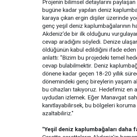
Projenin bilimsel detaylarını paylaşa
bugüne kadar yapılan deniz kaplumbağ
karaya çıkan ergin dişiler üzerinde yo
genç yeşil deniz kaplumbağalarının ha
Akdeniz’de bir ilk olduğunu vurgulayan
cevap aradığını söyledi. Denize ula
öldüğünün kabul edildiğini ifade eden 
anlattı: "Bizim bu projedeki temel he
cevap bulabilmektir. Deniz kaplumbağ
dönene kadar geçen 18-20 yıllık süreçte
dönemindeki genç bireylerin yaşam alan
bu cihazları takıyoruz. Hedefimiz en 
uydudan izlemek. Eğer Manavgat sahil
kanıtlayabilirsek, bu bölgeleri koruma
azaltabiliriz."
"Yeşil deniz kaplumbağaları daha f