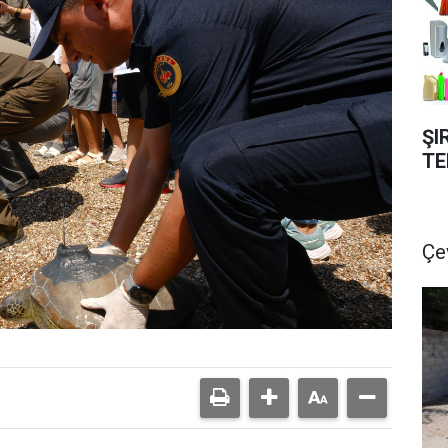
ŞI
TE
Çe