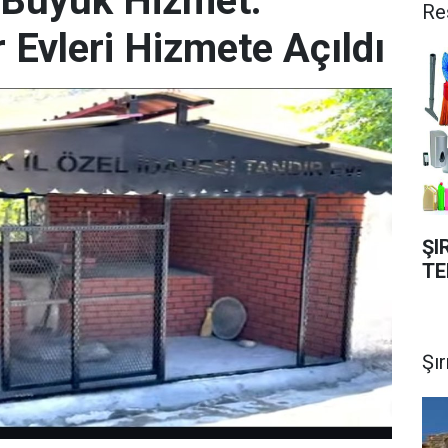
e Büyük Hizmet:
Re
 Evleri Hizmete Açıldı
ŞI
TE
Şı