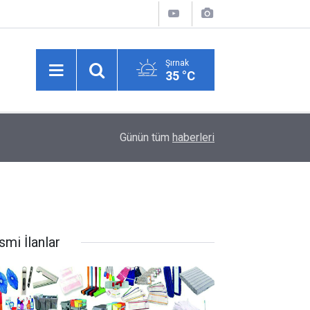
Şırnak
35 °C
11:01
Üzüm üreticilerine kritik hasat uyarısı!
Günün tüm
haberleri
smi İlanlar