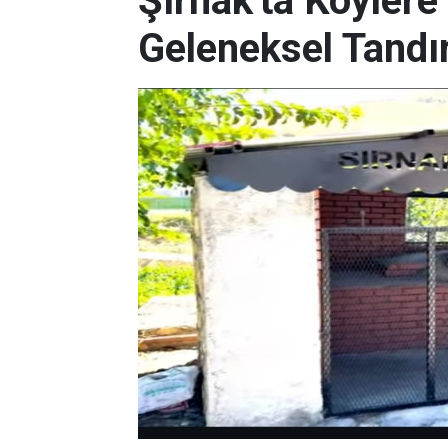
Şırnak'ta Köyler
Geleneksel Tandır