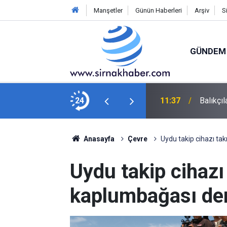
Manşetler
Günün Haberleri
Arşiv
S
GÜNDEM
rı Denetlendi
24
11:37
Balıkçı
Anasayfa
Çevre
Uydu takip cihazı tak
Uydu takip cihazı 
kaplumbağası den