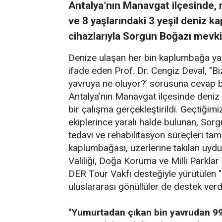
Antalya’nın Manavgat ilçesinde, 
ve 8 yaşlarındaki 3 yeşil deniz k
cihazlarıyla Sorgun Boğazı mevkii
Denize ulaşan her bin kaplumbağa ya
ifade eden Prof. Dr. Cengiz Deval, "B
yavruya ne oluyor?’ sorusuna cevap bu
Antalya’nın Manavgat ilçesinde deniz
bir çalışma gerçekleştirildi. Geçtiğimi
ekiplerince yaralı halde bulunan, S
tedavi ve rehabilitasyon süreçleri tam
kaplumbağası, üzerlerine takılan uydu 
Valiliği, Doğa Koruma ve Milli Parkla
DER Tour Vakfı desteğiyle yürütülen 
uluslararası gönüllüler de destek verd
"Yumurtadan çıkan bin yavrudan 99