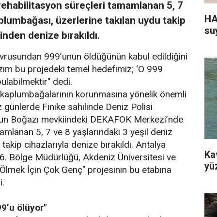
rehabilitasyon süreçleri tamamlanan 5, 7
HA
aplumbağası, üzerlerine takılan uydu takip
su
nden denize bırakıldı.
vrusundan 999’unun öldüğünün kabul edildiğini
izim bu projedeki temel hedefimiz; ‘O 999
labilmektir" dedi.
 kaplumbağalarının korunmasına yönelik önemli
z günlerde Finike sahilinde Deniz Polisi
orgun Boğazı mevkiindeki DEKAFOK Merkezi’nde
amlanan 5, 7 ve 8 yaşlarındaki 3 yeşil deniz
takip cihazlarıyla denize bırakıldı. Antalya
Ka
r 6. Bölge Müdürlüğü, Akdeniz Üniversitesi ve
yü
"Ölmek İçin Çok Genç" projesinin bu etabına
i.
9’u ölüyor"