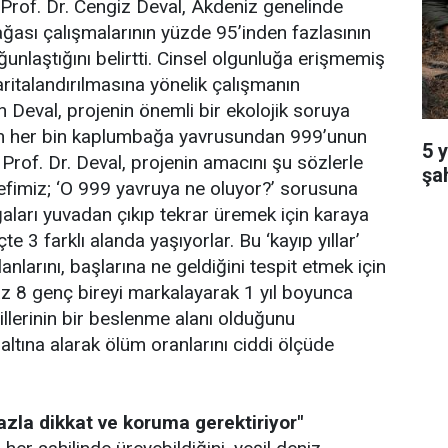
n Prof. Dr. Cengiz Deval, Akdeniz genelinde
ası çalışmalarının yüzde 95’inden fazlasının
ğunlaştığını belirtti. Cinsel olgunluğa erişmemiş
ritalandırılmasına yönelik çalışmanın
 Deval, projenin önemli bir ekolojik soruya
şan her bin kaplumbağa yavrusundan 999’unun
5 
Prof. Dr. Deval, projenin amacını şu sözlerle
şa
defimiz; ‘O 999 yavruya ne oluyor?’ sorusuna
aları yuvadan çıkıp tekrar üremek için karaya
 3 farklı alanda yaşıyorlar. Bu ‘kayıp yıllar’
larını, başlarına ne geldiğini tespit etmek için
az 8 genç bireyi markalayarak 1 yıl boyunca
lerinin bir beslenme alanı olduğunu
 altına alarak ölüm oranlarını ciddi ölçüde
azla dikkat ve koruma gerektiriyor"