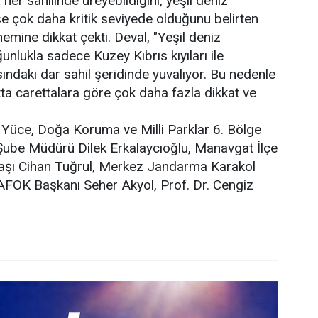
her sahilinde üreyebildiğini, yeşil deniz
 çok daha kritik seviyede olduğunu belirten
emine dikkat çekti. Deval, "Yeşil deniz
lukla sadece Kuzey Kıbrıs kıyıları ile
ndaki dar sahil şeridinde yuvalıyor. Bu nedenle
tta carettalara göre çok daha fazla dikkat ve
ih Yüce, Doğa Koruma ve Milli Parklar 6. Bölge
be Müdürü Dilek Erkalaycıoğlu, Manavgat İlçe
ı Cihan Tuğrul, Merkez Jandarma Karakol
OK Başkanı Seher Akyol, Prof. Dr. Cengiz