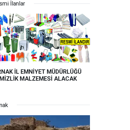
smi İlanlar
RNAK İL EMNİYET MÜDÜRLÜĞÜ
MİZLİK MALZEMESİ ALACAK
rnak