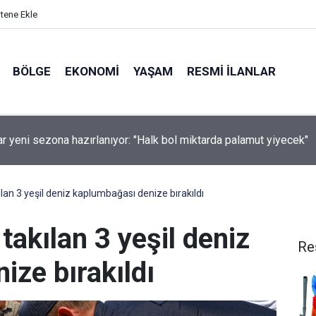
itene Ekle
BÖLGE
EKONOMI
YAŞAM
RESMI İLANLAR
lar yeni sezona hazırlanıyor: "Halk bol miktarda palamut yiyecek"
ılan 3 yeşil deniz kaplumbağası denize bırakıldı
takılan 3 yeşil deniz
Re
ize bırakıldı