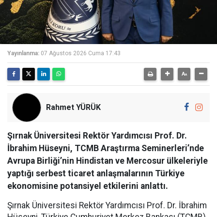
Yayınlanma:
07 Ağustos 2026 Cuma 17:43
Rahmet YÜRÜK
Şırnak Üniversitesi Rektör Yardımcısı Prof. Dr.
İbrahim Hüseyni, TCMB Araştırma Seminerleri’nde
Avrupa Birliği’nin Hindistan ve Mercosur ülkeleriyle
yaptığı serbest ticaret anlaşmalarının Türkiye
ekonomisine potansiyel etkilerini anlattı.
Şırnak Üniversitesi Rektör Yardımcısı Prof. Dr. İbrahim
Hüseyni, Türkiye Cumhuriyet Merkez Bankası (TCMB)