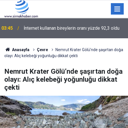
İsmail Kartal: "Rövanşa da 0-0 gibi giderek turu
02:30
geçmek istiyoruz"
Anasayfa
Çevre
Nemrut Krater Gölü’nde şaşırtan doğa
olayı: Alıç kelebeği yoğunluğu dikkat çekti
Nemrut Krater Gölü’nde şaşırtan doğa
olayı: Alıç kelebeği yoğunluğu dikkat
çekti