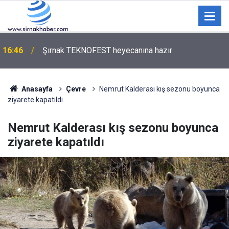
’DEDAŞ VE FAHİŞ GELEN FATURALAR ÜZERİNE…
16:32
“EDİ BESE..!”
Anasayfa
Çevre
Nemrut Kalderası kış sezonu boyunca
ziyarete kapatıldı
Nemrut Kalderası kış sezonu boyunca
ziyarete kapatıldı