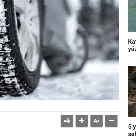
Ka
yü
5 
şa