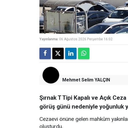
Yayınlanma:
06 Ağustos 2026 Perşembe 16:02
Mehmet Selim YALÇIN
Şırnak T Tipi Kapalı ve Açık Ce
görüş günü nedeniyle yoğunluk y
Cezaevi önüne gelen mahkûm yakınları,
oluşturdu.