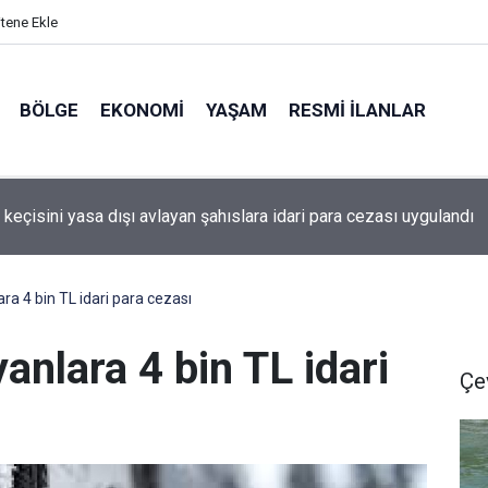
itene Ekle
BÖLGE
EKONOMI
YAŞAM
RESMI İLANLAR
ilerin gönüllü geri dönüş yoğunluğu devam ediyor
ara 4 bin TL idari para cezası
anlara 4 bin TL idari
Çe