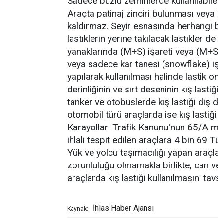
Sadece buzlu zeminlerde kullanılabilen ç
Araçta patinaj zinciri bulunması veya 
kaldırmaz. Seyir esnasında herhangi b
lastiklerin yerine takılacak lastikler de
yanaklarında (M+S) işareti veya (M+S) i
veya sadece kar tanesi (snowflake) iş
yapılarak kullanılması halinde lastik o
derinliğinin ve sırt deseninin kış las
tanker ve otobüslerde kış lastiği diş
otomobil türü araçlarda ise kış lastiğ
Karayolları Trafik Kanunu'nun 65/A m
ihlali tespit edilen araçlara 4 bin 69 
Yük ve yolcu taşımacılığı yapan araçlar
zorunluluğu olmamakla birlikte, can ve
araçlarda kış lastiği kullanılmasını tav
İhlas Haber Ajansı
Kaynak: