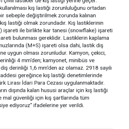
ivili lastikler de kış lastiği yerine geçer.
kullanılması kış lastiği zorunluluğunu ortadan
ir sebeple değiştirilmek zorunda kalınan
 kış lastiği olmak zorundadır. Kış lastiklerinin
şareti ile birlikte kar tanesi (snowflake) işareti
areti bulunması gereklidir. Lastiklerin kaplama
muzlarında (M+S) işareti olsa dahi, lastik diş
tiğine uygun olması zorunludur. Kamyon, çekici,
 derinliği 4 mm'den; kamyonet, minibüs ve
i diş derinliği 1,6 mm'den az olamaz. 2918 sayılı
addesi gereğince kış lastiği denetimlerinde
Türk Lirası İdari Para Cezası uygulanmaktadır.
ın dışında kalan hususi araçlar için kış lastiği
 mal güvenliği için kış şartlarında tüm
siye ediyoruz" ifadelerine yer verildi.