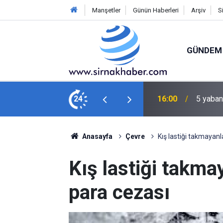
Manşetler
Günün Haberleri
Arşiv
S
GÜNDEM
an şahıslara idari para cezası uygulandı
24
15:00
Suriyel
Anasayfa
Çevre
Kış lastiği takmayanl
Kış lastiği takmay
para cezası