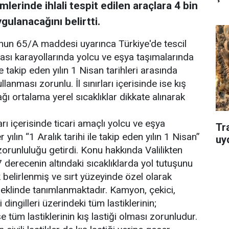
mlerinde ihlali tespit edilen araçlara 4 bin
ygulanacağını belirtti.
'nun 65/A maddesi uyarınca Türkiye'de tescil
rası karayollarında yolcu ve eşya taşımalarında
ile takip eden yılın 1 Nisan tarihleri arasında
lanması zorunlu. İl sınırları içerisinde ise kış
ğı ortalama yerel sıcaklıklar dikkate alınarak
arı içerisinde ticari amaçlı yolcu ve eşya
Tr
 yılın “1 Aralık tarihi ile takip eden yılın 1 Nisan”
uyd
 zorunluluğu getirdi. Konu hakkında Valilikten
 7 derecenin altındaki sıcaklıklarda yol tutuşunu
 belirlenmiş ve sırt yüzeyinde özel olarak
şeklinde tanımlanmaktadır. Kamyon, çekici,
 dingilleri üzerindeki tüm lastiklerinin;
 tüm lastiklerinin kış lastiği olması zorunludur.