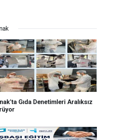
rnak
rnak'ta Gıda Denetimleri Aralıksız
rüyor