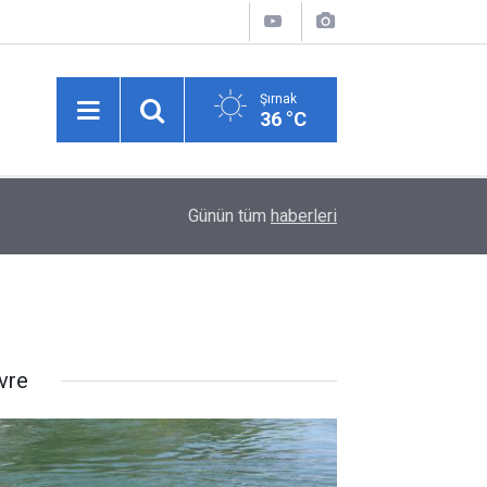
Şırnak
36 °C
14:19
Şırnak'ta Gıda Denetimleri Aralıksız Sürüyor
Günün tüm
haberleri
vre