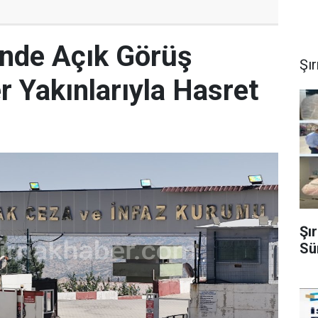
inde Açık Görüş
Şı
r Yakınlarıyla Hasret
Şı
Sü