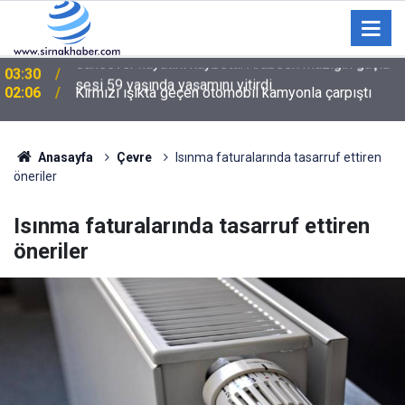
02:06
Kırmızı ışıkta geçen otomobil kamyonla çarpıştı
Anasayfa
Çevre
Isınma faturalarında tasarruf ettiren
öneriler
Isınma faturalarında tasarruf ettiren
öneriler