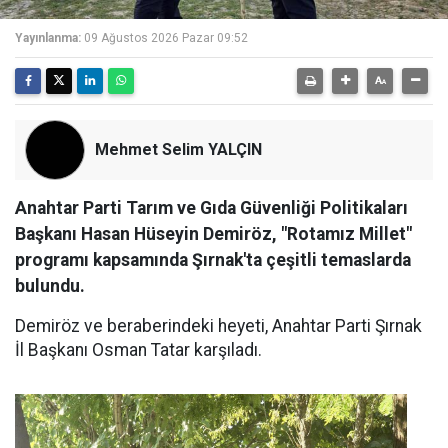
Yayınlanma:
09 Ağustos 2026 Pazar 09:52
Mehmet Selim YALÇIN
Anahtar Parti Tarım ve Gıda Güvenliği Politikaları
Başkanı Hasan Hüseyin Demiröz, "Rotamız Millet"
programı kapsamında Şırnak'ta çeşitli temaslarda
bulundu.
Demiröz ve beraberindeki heyeti, Anahtar Parti Şırnak
İl Başkanı Osman Tatar karşıladı.