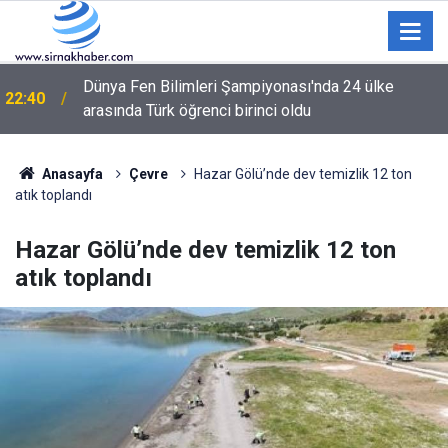
Dünya Fen Bilimleri Şampiyonası'nda 24 ülke
22:40
arasında Türk öğrenci birinci oldu
22:25
CTSO Başkanı Yıldırım’dan Esnafa “Temizlik” Çağrısı
Anasayfa
Çevre
Hazar Gölü’nde dev temizlik 12 ton
atık toplandı
Hazar Gölü’nde dev temizlik 12 ton
atık toplandı