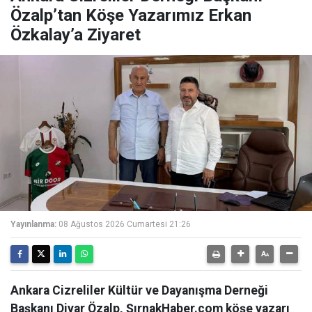
Özalp’tan Köşe Yazarımız Erkan
Özkalay’a Ziyaret
Yayınlanma:
08 Ağustos 2026 Cumartesi 21:26
Ankara Cizreliler Kültür ve Dayanışma Derneği
Başkanı Diyar Özalp, ŞırnakHaber.com köşe yazarı