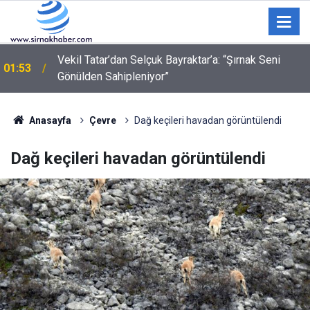
"Ne bakıyorsun" kavgasında 3 kişi bıçak ve silahla
01:09
yaralandı
Anasayfa
Çevre
Dağ keçileri havadan görüntülendi
Dağ keçileri havadan görüntülendi