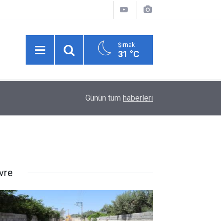
Şırnak
31 °C
Şırnak’ta Toz Kabusu! Siirt ve Van Yoluna Bağla
da
18:59
Günün tüm
haberleri
Vatandaşlar İsyan Etti
vre