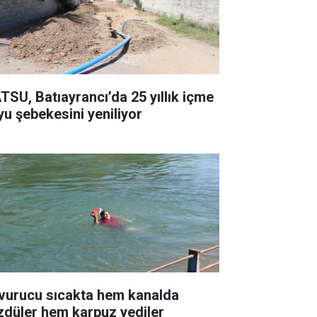
TSU, Batıayrancı’da 25 yıllık içme
yu şebekesini yeniliyor
vurucu sıcakta hem kanalda
zdüler hem karpuz yediler