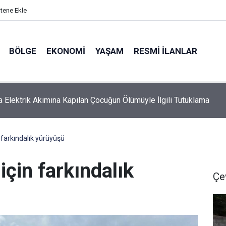
itene Ekle
BÖLGE
EKONOMI
YAŞAM
RESMI İLANLAR
z Türkiye sürecine ilişkin yasa teklifi TBMM Adalet Komisyonu'n
n farkındalık yürüyüşü
 için farkındalık
Çe