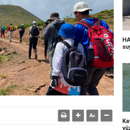
HA
su
Ka
yü