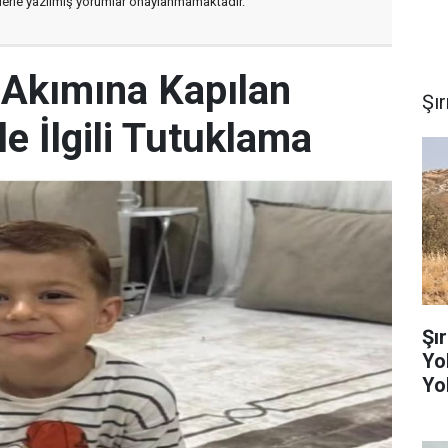
flerle yazılmış yorumlar onaylanmamaktadır.
k Akımına Kapılan
Şı
 İlgili Tutuklama
Şı
Yo
Yo