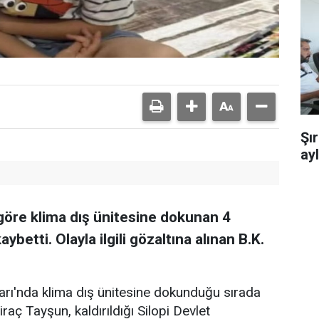
Şı
ay
a göre klima dış ünitesine dokunan 4
betti. Olayla ilgili gözaltına alınan B.K.
arı'nda klima dış ünitesine dokunduğu sırada
raç Tayşun, kaldırıldığı Silopi Devlet