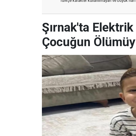
Türkçe karakter kullanılmayan ve büyük har
Şırnak'ta Elektri
Çocuğun Ölümüyle