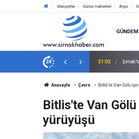
Manşetler
Günün Haberleri
Arşiv
S
GÜNDEM
an Çocuğun Ölümüyle İlgili Tutuklama
24
20:20
Terörsü
Anasayfa
Çevre
Bitlis'te Van Gölü içi
Bitlis'te Van Gölü
yürüyüşü