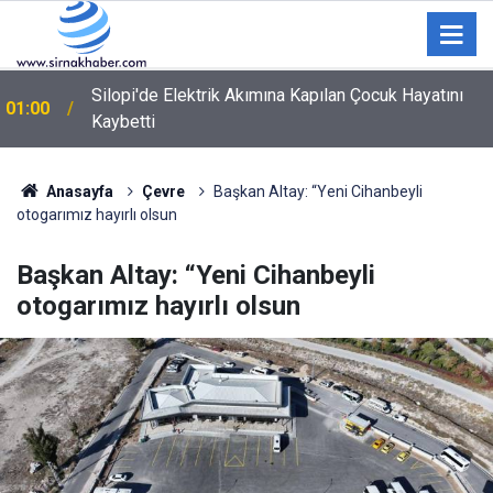
Şırnak'ta Büyükbaş Hayvan Çiftliği İçin Arazi Etüdü
00:12
Yapıldı
Anasayfa
Çevre
Başkan Altay: “Yeni Cihanbeyli
otogarımız hayırlı olsun
Başkan Altay: “Yeni Cihanbeyli
otogarımız hayırlı olsun