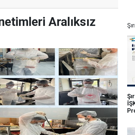
netimleri Aralıksız
Şı
Şı
İŞ
Pr