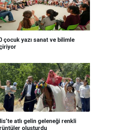
0 çocuk yazı sanat ve bilimle
çiriyor
lis’te atlı gelin geleneği renkli
rüntüler oluşturdu