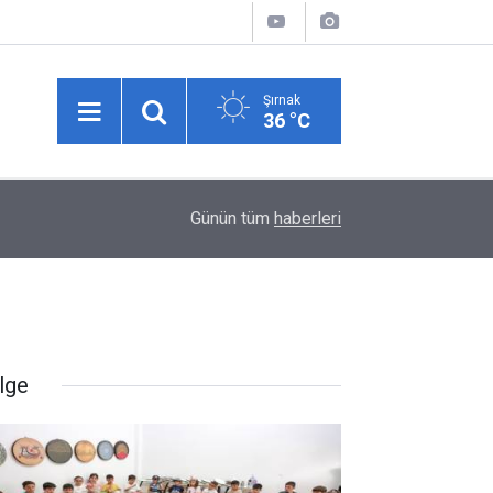
Şırnak
36 °C
12:28
Şırnak Gabar'da Petrol Üretimi Rekor Tazeledi
Günün tüm
haberleri
lge