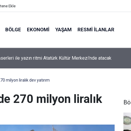
itene Ekle
BÖLGE
EKONOMI
YAŞAM
RESMI İLANLAR
serleri ile yazın ritmi Atatürk Kültür Merkezi'nde atacak
70 milyon liralık dev yatırım
de 270 milyon liralık
Bö