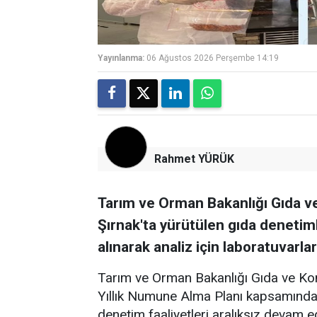
Yayınlanma:
06 Ağustos 2026 Perşembe 14:19
Rahmet YÜRÜK
Tarım ve Orman Bakanlığı Gıda v
Şırnak'ta yürütülen gıda deneti
alınarak analiz için laboratuvarlar
Tarım ve Orman Bakanlığı Gıda ve Kon
Yıllık Numune Alma Planı kapsamında,
denetim faaliyetleri aralıksız devam e