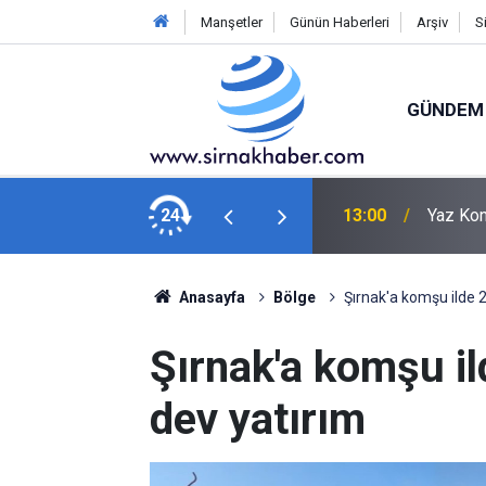
Manşetler
Günün Haberleri
Arşiv
S
GÜNDEM
İŞKUR'dan Yerel Basına İşbaşı Eğitim Protokolü
24
13:00
Yaz Kon
Anasayfa
Bölge
Şırnak'a komşu ilde 2
Şırnak'a komşu il
dev yatırım