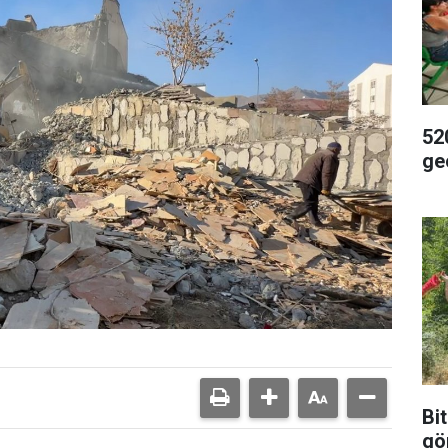
52
ge
Bit
gö