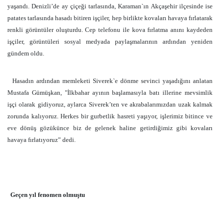
yaşandı. Denizli’de ay çiçeği tarlasında, Karaman`ın Akçaşehir ilçesinde ise
patates tarlasında hasadı bitiren işçiler, hep birlikte kovaları havaya fırlatarak
renkli görüntüler oluşturdu. Cep telefonu ile kova fırlatma anını kaydeden
işçiler, görüntüleri sosyal medyada paylaşmalarının ardından yeniden
gündem oldu.
Hasadın ardından memleketi Siverek`e dönme sevinci yaşadığını anlatan
Mustafa Gümüşkan, "İlkbahar ayının başlamasıyla batı illerine mevsimlik
işçi olarak gidiyoruz, aylarca Siverek’ten ve akrabalarımızdan uzak kalmak
zorunda kalıyoruz. Herkes bir gurbetlik hasreti yaşıyor, işlerimiz bitince ve
eve dönüş gözükünce biz de gelenek haline getirdiğimiz gibi kovaları
havaya fırlatıyoruz” dedi.
Geçen yıl fenomen olmuştu