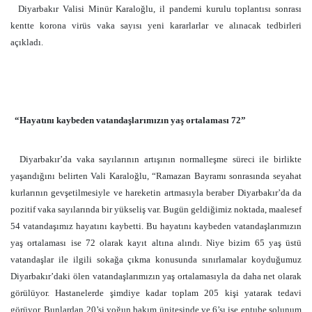
Diyarbakır Valisi Minür Karaloğlu, il pandemi kurulu toplantısı sonrası
kentte korona virüs vaka sayısı yeni kararlarlar ve alınacak tedbirleri
açıkladı.
“Hayatını kaybeden vatandaşlarımızın yaş ortalaması
72”
Diyarbakır’da vaka sayılarının artışının normalleşme süreci ile birlikte
yaşandığını belirten Vali Karaloğlu, “Ramazan Bayramı sonrasında seyahat
kurlarının gevşetilmesiyle ve hareketin artmasıyla beraber Diyarbakır’da da
pozitif vaka sayılarında bir yükseliş var. Bugün geldiğimiz noktada, maalesef
54 vatandaşımız hayatını kaybetti. Bu hayatını kaybeden vatandaşlarımızın
yaş ortalaması ise 72 olarak kayıt altına alındı. Niye bizim 65 yaş üstü
vatandaşlar ile ilgili sokağa çıkma konusunda sınırlamalar koyduğumuz
Diyarbakır’daki ölen vatandaşlarımızın yaş ortalamasıyla da daha net olarak
görülüyor. Hastanelerde şimdiye kadar toplam 205 kişi yatarak tedavi
görüyor. Bunlardan 20’si yoğun bakım ünitesinde ve 6’sı ise entube solunum