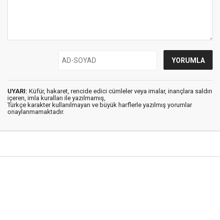
UYARI:
Küfür, hakaret, rencide edici cümleler veya imalar, inançlara saldırı
içeren, imla kuralları ile yazılmamış,
Türkçe karakter kullanılmayan ve büyük harflerle yazılmış yorumlar
onaylanmamaktadır.
Şırnak Haber © 2018
Anasayfa
Künye
Hakkımızda
İletişim
Gizlilik İlkeleri
Sitene Ekle