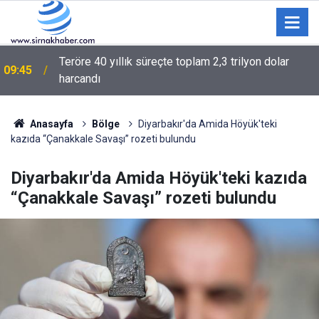
Silopi Kaymakamı Çağlar Partal, Yaz Kur’an Kursu
09:15
Öğrencileriyle Buluştu
Anasayfa
Bölge
Diyarbakır'da Amida Höyük'teki
kazıda “Çanakkale Savaşı” rozeti bulundu
Diyarbakır'da Amida Höyük'teki kazıda
“Çanakkale Savaşı” rozeti bulundu