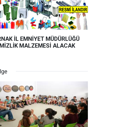
RNAK İL EMNİYET MÜDÜRLÜĞÜ
MİZLİK MALZEMESİ ALACAK
lge