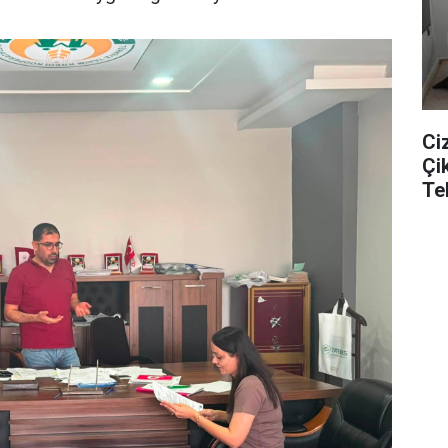
Ci
Çi
Te