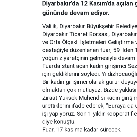
Diyarbakır'da 12 Kasım'da açılan 
gününde devam ediyor.
Valilik, Diyarbakır Büyükşehir Belediy
Diyarbakır Ticaret Borsası, Diyarbak
ve Orta Ölçekli İşletmeleri Geliştirm
desteğiyle düzenlenen fuar, 59 ilden 
yoğun ziyaretçinin gelmesiyle devam 
Fuarda stant açan kadın girişimci Sez
için geldiklerini söyledi. Yıldızhocao
Bir kadın girişimci olarak gurur duy
olmaktan çok mutluyuz. Bizde yaklaşık
Ziraat Yüksek Mühendisi kadın girişi
ürettiklerini ifade ederek, "Buraya da 
işi yapıyoruz. Son 1 yıldır kooperatif
diye konuştu.
Fuar, 17 kasıma kadar sürecek.