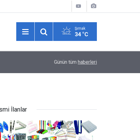
Şırnak
34 °C
İdil’de DMD Hastası Minik Muhammed Talha için 
10:42
Günün tüm
haberleri
Kampanyası Başlatıldı
smi İlanlar