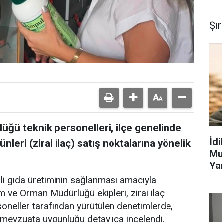
Şı
üğü teknik personelleri, ilçe genelinde
İd
nleri (zirai ilaç) satış noktalarına yönelik
Mu
Ya
li gıda üretiminin sağlanması amacıyla
m ve Orman Müdürlüğü ekipleri, zirai ilaç
rsoneller tarafından yürütülen denetimlerde,
n mevzuata uygunluğu detaylıca incelendi.