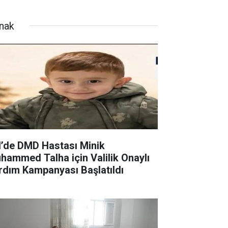
rnak
il’de DMD Hastası Minik
hammed Talha için Valilik Onaylı
rdım Kampanyası Başlatıldı