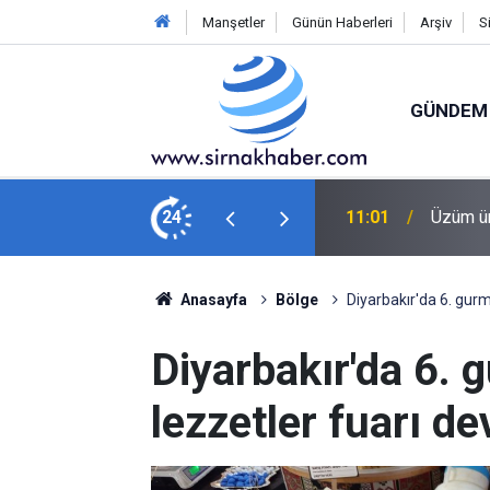
Manşetler
Günün Haberleri
Arşiv
S
GÜNDEM
arısı!
24
10:43
Yolcu o
Anasayfa
Bölge
Diyarbakır'da 6. gur
Diyarbakır'da 6. 
lezzetler fuarı d