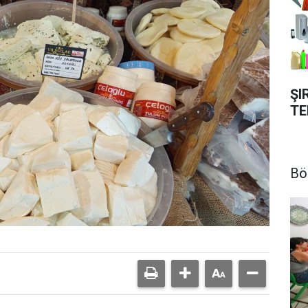
ŞI
TE
Bö