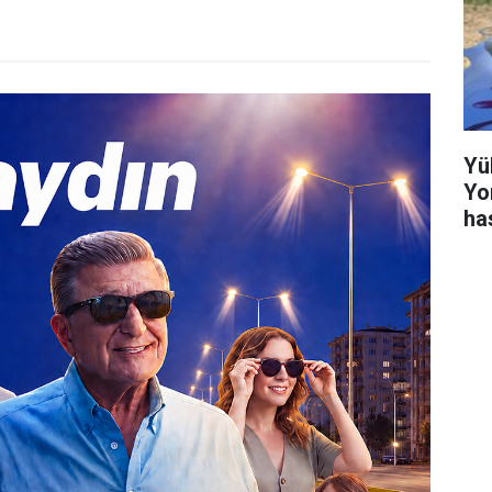
Yü
Yo
ha