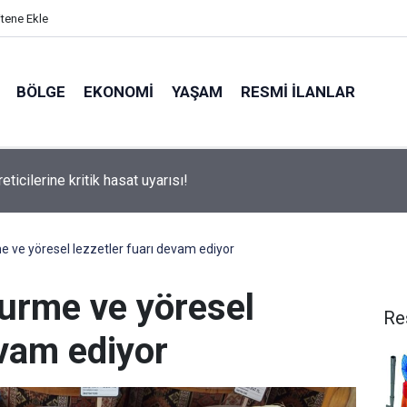
itene Ekle
BÖLGE
EKONOMI
YAŞAM
RESMI İLANLAR
tobüsü kamyonete çarptı: 1 ölü, 15 yaralı
me ve yöresel lezzetler fuarı devam ediyor
gurme ve yöresel
Re
evam ediyor