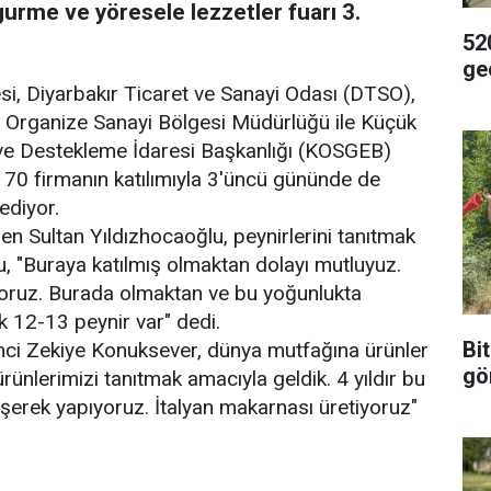
gurme ve yöresele lezzetler fuarı 3.
52
ge
esi, Diyarbakır Ticaret ve Sanayi Odası (DTSO),
ır Organize Sanayi Bölgesi Müdürlüğü ile Küçük
e ve Destekleme İdaresi Başkanlığı (KOSGEB)
170 firmanın katılımıyla 3'üncü gününde de
ediyor.
en Sultan Yıldızhocaoğlu, peynirlerini tanıtmak
ğlu, "Buraya katılmış olmaktan dolayı mutluyuz.
uyoruz. Burada olmaktan ve bu yoğunlukta
 12-13 peynir var" dedi.
Bit
mci Zekiye Konuksever, dünya mutfağına ürünler
gö
ürünlerimizi tanıtmak amacıyla geldik. 4 yıldır bu
leşerek yapıyoruz. İtalyan makarnası üretiyoruz"